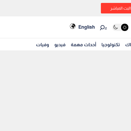
البث المباشر
English
اك
تكنولوجيا
أحداث مهمة
فيديو
وفيات