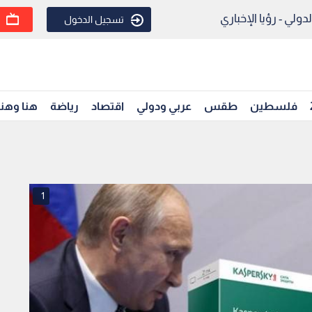
ولي - رؤيا الإخباري
تسجيل الدخول
فلسطين
طقس
عربي ودولي
اقتصاد
رياضة
هنا وهن
1