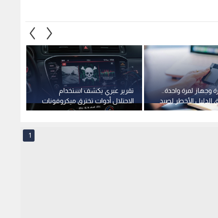
وجهاز لمرة واحدة..
تقرير عبري يكشف استخدام
"جوجل
" تطلق الدليل الأخطر لصيد
الاحتلال أدوات تخترق ميكروفونات
جماعية
ن قلب إيران
وكاميرات السيارات
"السري
1