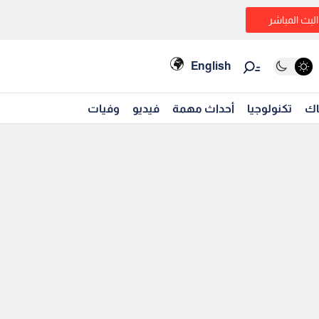
البث المباشر
English
اك
تكنولوجيا
أحداث مهمة
فيديو
وفيات