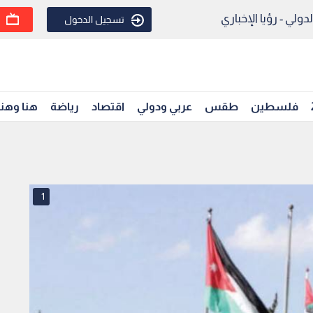
ولي - رؤيا الإخباري
تسجيل الدخول
فلسطين
طقس
عربي ودولي
اقتصاد
رياضة
هنا وهن
1