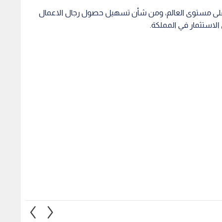
 يقر نظام التنظيم
الحكومة تقر إعفاء مديني
قرار ح
 التربية والتعليم
المؤسسة التعاونية الأردنية من
والمشت
د البشرية
50% من الغرامات والفوائد
الموصل
القانونية شريطة التسديد قبل
والرسو
نهاية 2026
1