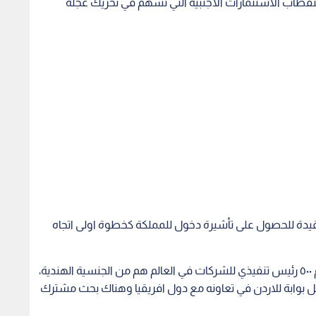
طاب الاستثمارات الاجنبية التي تسهم في تحريك عجلة
مقيدة للحصول على تأشيرة دخول للمملكة كخطوة اولى اتجاه
يشار الى ان ٢٠٠ من الرؤساء التنفيذيين من ضمن اهم ٥٠٠ رئيس تنفيذي للشركات في العالم هم من الجنسية الهندية،
كل بوابة للاردن في تعاونه مع دول افريقيا وهناك بحث مشترك
ة على مستوى العالم، ومن شأن تسهيل حصول رجال الاعمال
لاستثمار في المملكة.