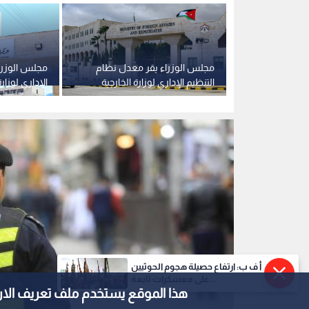
شرطي سير
0
0
أ ف ب: ارتفاع حصيلة هجوم الحوثيين
على معسكرات تابعة...
هذا الموقع يستخدم ملف تعريف الارتباط e