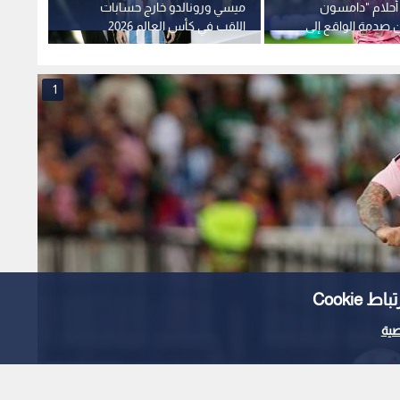
أحلام "دامسون
ميسي ورونالدو خارج حسابات
ليوني
 صدمة الواقع إلى
اللقب في كأس العالم 2026
الرئاس
1
Cooki
ية