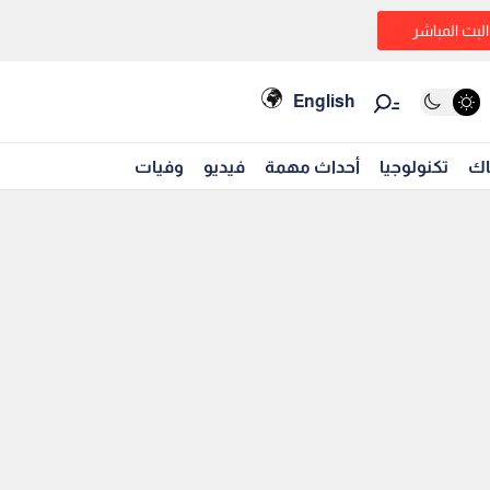
البث المباشر
English
اك
تكنولوجيا
أحداث مهمة
فيديو
وفيات