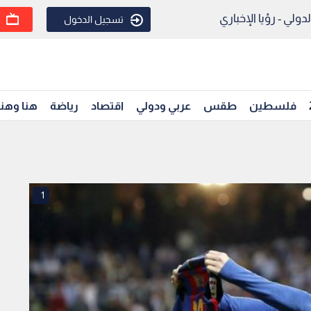
ولي - رؤيا الإخباري
تسجيل الدخول
فلسطين
طقس
عربي ودولي
اقتصاد
رياضة
هنا وهن
1