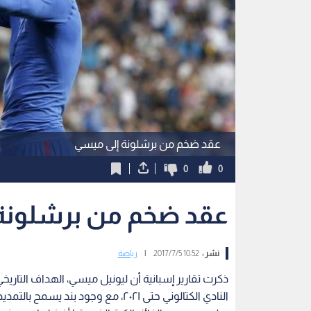
عقد ضخم من برشلونة إلى ميسي
0
0
عقد ضخم من برشلونة 
نشر :
10:52 2017/7/5
|
رياضة
ذكرت تقارير إسبانية أن ليونيل ميسي، الهداف التاريخ
النادي الكتالوني حتى ٢٠٢١، مع وجود بند يسمح بالتمديد لموسم إضافي.