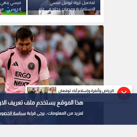
ي يكشف طبيعة
تفاصيل ثروة ليونيل ميسي
ميسي ينهي 
ي وموقفه من
الاستثمارية ومصادر دخله في عام
إدريس" .. من
2026
هوليوود
الرياض وأنقرة وإسلام آباد توقعان
"اتفاقية مكة للدفاع...
هذا الموقع يستخدم ملف تعريف الارتباط e
لمزيد من المعلومات ، يرجى قراءة
سياسة الخصوص