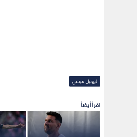
ليونيل ميسي
اقرأ أيضاً