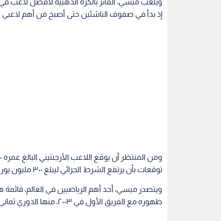
ويلعب ميسي، الفائز بالكرة الذهبية لأفضل لاعب في
إذ بدأ في صفوف الناشئين حتى أصبح من أهم لاعبي ال
توقعات بأن يرتفع الشرط الجزائي ليبلغ ٣٠٠ مليون يورو (٣٤٠.٦٥ مليون دولار أميركي).
ويتصدر ميسي، أحد أهم الرياضيين في العالم، قائمة هد
ظهوره مع الفريق الأول في ٢٠٠٣، منها الدوري ثماني مرات ودوري أبطال أوروبا أربع مرات.