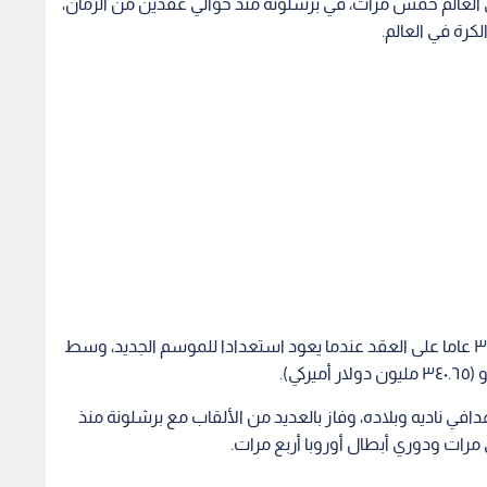
 العالم خمس مرات، في برشلونة منذ حوالي عقدين من الزمان،
كرة في العالم.
ومن المنتظر أن يوقع اللاعب الأرجنتيني البالغ عمره ٣٠ عاما على العقد عندما يعود استعدادا للموسم الجديد، وسط
افي ناديه وبلاده، وفاز بالعديد من الألقاب مع برشلونة منذ