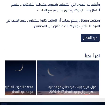
وأظهرت الصور، التي التقطها شهود، عشرات الأشخاص، بينهم
أطفال ونساء، وهم يفرون من موقع الحادث.
وذكرت وسائل إعلام محلية أن المئات كانوا يحتفلون بعيد الفطر في
المركز الرياضي، وأن هناك طفلين بين المصابين.
عيد الفطر
اقرأ أيضاً
دول عربية وإسلامية تعلن موعد غرة
معهد البحوث الفلكية في
شهر شوال وعيد الفطر 1447/ 2026
موعد عيد الفطر