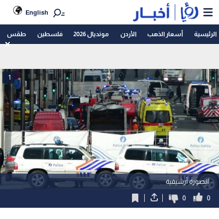
English
الرئيسية
أسعار الذهب
الأردن
مونديال 2026
فلسطين
طقس
1
الصورة أرشيفية
0
0