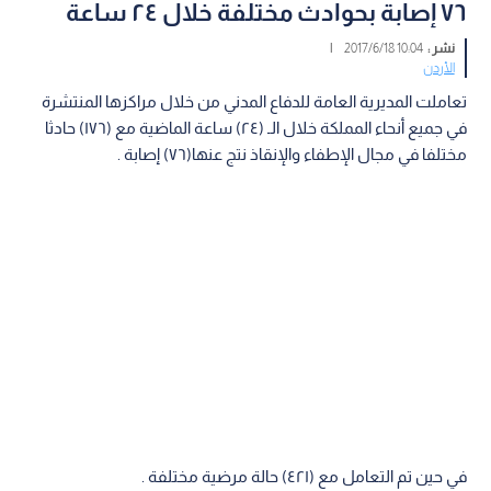
٧٦ إصابة بحوادث مختلفة خلال ٢٤ ساعة
نشر :
10:04 2017/6/18
|
الأردن
تعاملت المديرية العامة للدفاع المدني من خلال مراكزها المنتشرة
في جميع أنحاء المملكة خلال الـ (٢٤) ساعة الماضية مع (١٧٦) حادثا
مختلفا في مجال الإطفاء والإنقاذ نتج عنها(٧٦) إصابة .
في حين تم التعامل مع (٤٢١) حالة مرضية مختلفة .