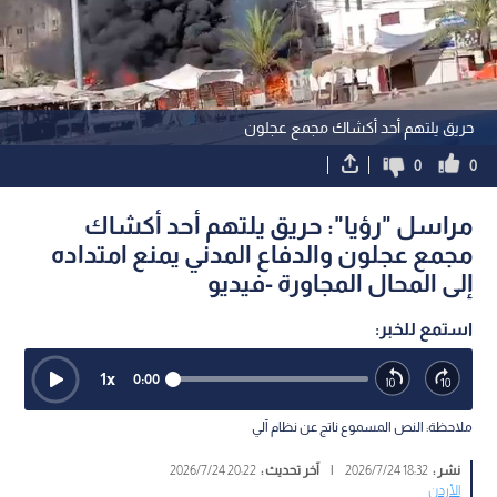
حريق يلتهم أحد أكشاك مجمع عجلون
0
0
مراسل "رؤيا": حريق يلتهم أحد أكشاك
مجمع عجلون والدفاع المدني يمنع امتداده
إلى المحال المجاورة -فيديو
استمع للخبر:
1
x
0:00
ملاحظة: النص المسموع ناتج عن نظام آلي
نشر :
18:32 2026/7/24
|
آخر تحديث :
20:22 2026/7/24
الأردن