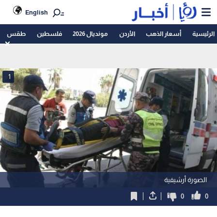
English
الرئيسية
أسعار الذهب
الأردن
مونديال 2026
فلسطين
طقس
1
الصورة أرشيفية
0
0