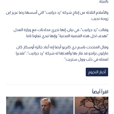
بالبيئة.
والأفلام الثلاثة من إنتاج شركة "رد جرانيت" التي أسسها رضا عزيز ابن
زوجة نجيب.
وقالت "رد جرانيت"، في بيان، إنها تجري محادثات مع وزارة العدل
"تهدف لحل هذه القضية المدنية" وإنها تبدي تعاونا تاما.
وقال المتحدث باسم دي كابريو أيضا إنه أعاد جائزة أوسكار كان
مارلون براندو قد فاز بها وأهدتها له شركة "رد جرانيت"، "تقديرا
لعمله في ذئب وول ستريت".
أخبار النجوم
اقرأ أيضاً