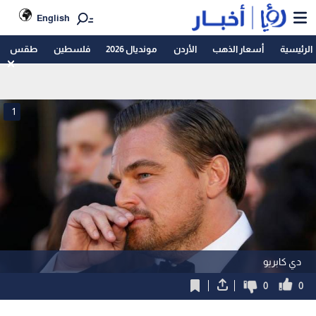
English
الرئيسية
أسعار الذهب
الأردن
مونديال 2026
فلسطين
طقس
1
دي كابريو
0
0