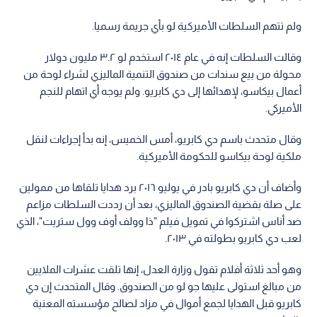
ولم تتهم السلطات الأميركية لو بأي جريمة رسميا.
وقالت السلطات إنه في عام ٢٠١٤ استخدم لو ٣.٢ مليون دولار
محولة من بيع سندات من صندوق التنمية الماليزي لشراء لوحة من
أعمال بيكاسو، لإهدائها إلى دي كابريو. ولم يوجه أي اتهام للنجم
الأميركي.
وقال متحدث باسم دي كابريو، أمس الخميس، إنه بدأ إجراءات لنقل
ملكية لوحة بيكاسو للحكومة الأميركية.
وأضاف أن دي كابريو بادر في يوليو ٢٠١٦ برد هدايا تلقاها من ممولين
على صلة بقضية الصندوق الماليزي، بعد أن رددت السلطات مزاعم
ضد أناس اشتركوا في تمويل فيلم "ذا وولف أوف وول ستريت"، الذي
لعب دي كابريو بطولته في ٢٠١٣.
وهو أحد ثلاثة أفلام تقول وزارة العدل، إنها تلقت عشرات الملايين
من مبالغ استولى عليها جو لو من الصندوق. وقال المتحدث إن دي
كابريو قبل الهدايا لجمع أموال في مزاد لصالح مؤسسته المعنية