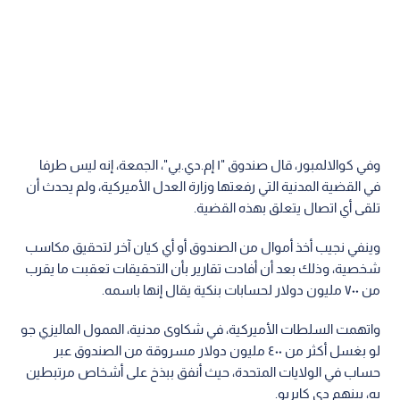
وفي كوالالمبور، قال صندوق "١ إم.دي.بي"، الجمعة، إنه ليس طرفا
في القضية المدنية التي رفعتها وزارة العدل الأميركية، ولم يحدث أن
تلقى أي اتصال يتعلق بهذه القضية.
وينفي نجيب أخذ أموال من الصندوق أو أي كيان آخر لتحقيق مكاسب
شخصية، وذلك بعد أن أفادت تقارير بأن التحقيقات تعقبت ما يقرب
من ٧٠٠ مليون دولار لحسابات بنكية يقال إنها باسمه.
واتهمت السلطات الأميركية، في شكاوى مدنية، الممول الماليزي جو
لو بغسل أكثر من ٤٠٠ مليون دولار مسروقة من الصندوق عبر
حساب في الولايات المتحدة، حيث أنفق ببذخ على أشخاص مرتبطين
به، بينهم دي كابريو.