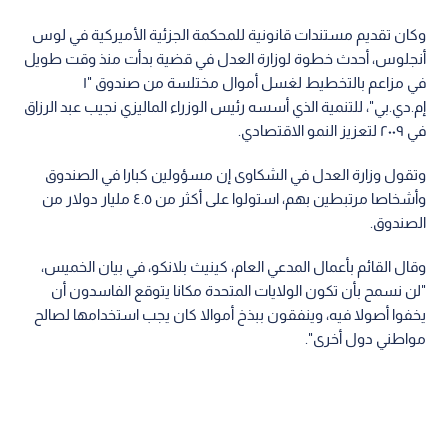
وكان تقديم مستندات قانونية للمحكمة الجزئية الأميركية في لوس
أنجلوس، أحدث خطوة لوزارة العدل في قضية بدأت منذ وقت طويل
في مزاعم بالتخطيط لغسل أموال مختلسة من صندوق "١
إم.دي.بي"، للتنمية الذي أسسه رئيس الوزراء الماليزي نجيب عبد الرزاق
في ٢٠٠٩ لتعزيز النمو الاقتصادي.
وتقول وزارة العدل في الشكاوى إن مسؤولين كبارا في الصندوق
وأشخاصا مرتبطين بهم، استولوا على أكثر من ٤.٥ مليار دولار من
الصندوق.
وقال القائم بأعمال المدعي العام، كينيث بلانكو، في بيان الخميس،
"لن نسمح بأن تكون الولايات المتحدة مكانا يتوقع الفاسدون أن
يخفوا أصولا فيه، وينفقون ببذخ أموالا كان يجب استخدامها لصالح
مواطني دول أخرى".