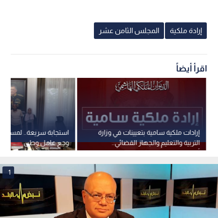
إرادة ملكية
المجلس الثامن عشر
اقرأ أيضاً
إرادات ملكية سامية بتعيينات في وزارة
استجابة سريعة.. لمسة مل
التربية والتعليم والجهاز القضائي..
وجع عامل وطن
أسماء
1