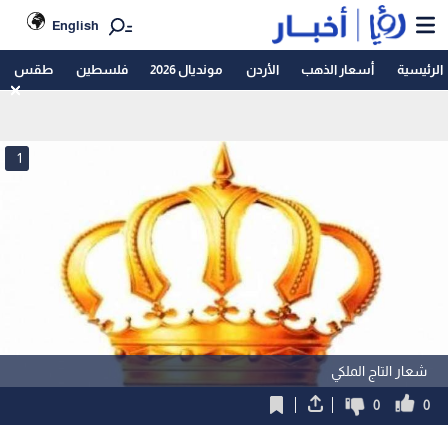
English
الرئيسية
أسعار الذهب
الأردن
مونديال 2026
فلسطين
طقس
1
شعار التاج الملكي
0
0