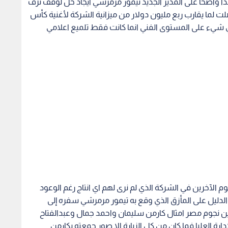
ا واضحا على المدير الجديد تيمور مرمرشي ايجاد حل لوقف نزف
 لما يقارب ربع مليون دولار من ميزانية الشركة لأغنية كأس
 شيء على المستوى الفني انما كانت فقط تلميع اعلامي
 الآخرين في الشركة الذي لم نرى لهم اي انتاج رغم الوعود
لدليل على المأزق الذي وقع به تيمور مرمرشي سفره إلى
 وبين نجوم مصر امثال كارمن سليمان واحمد جمال وعبدالفتاح
ارة العليا فما كان من كل الزيارة الا صور جمعته بكارمن
خلال صفحة الفيس بوك الخاصة بالشركة .
ع القرار في المؤسسة وبرفقته الفنان راشد الماجد جعلت من
ون مردود يذكر ، وعود للنجوم الشباب بأعمال والبومات قادمة
ل يعمل لمصلحته والخاسر الأكبر في النهاية هو الفنان ، اين
 جمال ، عبدالفتاح الجريني ، ولن نتحدث عن الباقيين نظرا
هور . الإخفاق في ازدياد والنصيحة لمحبوب العرب محمد
ب في الشركة ام ستكون هنالك ردة فعل ، الموسم الثالث
ر لمن احبك بجنون ، فالجمهور احبط من كثر تغريدات تيمور
ي ملموس .