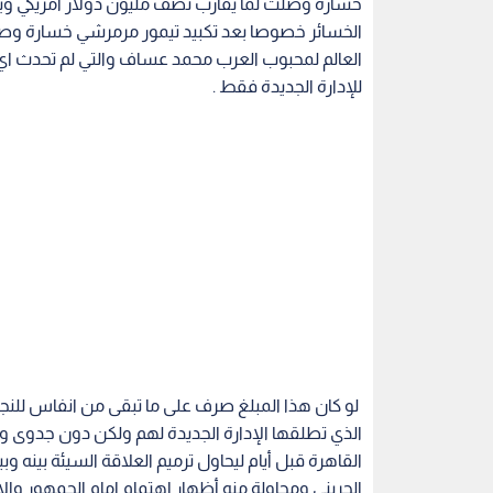
خسارة وصلت لما يقارب نصف مليون دولار امريكي وبد
الخسائر خصوصا بعد تكبيد تيمور مرمرشي خسارة وصلت
العالم لمحبوب العرب محمد عساف والتي لم تحدث اي
للإدارة الجديدة فقط .
لو كان هذا المبلغ صرف على ما تبقى من انفاس للنجوم
الذي تطلقها الإدارة الجديدة لهم ولكن دون جدوى وا
القاهرة قبل أيام ليحاول ترميم العلاقة السيئة بينه
الجريني ومحاولة منه أظهار اهتمام امام الجمهور والإد
سليمان وعبد الفتاح الجريني وهذا ما بدأ واضحا من 
قلة الخبرة وعدم ادارك المسؤولية وغياب كامل لصان
الفشل عنوان للمرحلة ولتكبيد الشركة مخاسر مالية د
ما هي الي مرحلة تخدير واعادة ثقة للإدارة الجديدة فك
الإعلان الرسمي عن ما هو قادم لكارمن سليمان ، لأحمد
للخلافات الذي يحرص تيمور مرمرشي عن اخفائها للجم
عساف هل سيصبح مصيرك كما غيرك من النجوم الشبا
على الأبواب وإلى الأن الألبوم الخاص بك لم يرى النو
مرمشي على حسابه في تويتر ولكن دون فعل خقيق