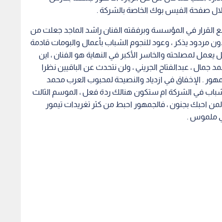
يل".. الاتحاد
"حادث عمل مروع".. إنقاذ عامل
من هو