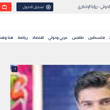
ولي - رؤيا الإخباري
تسجيل الدخول
فلسطين
طقس
عربي ودولي
اقتصاد
رياضة
هنا وهن
1