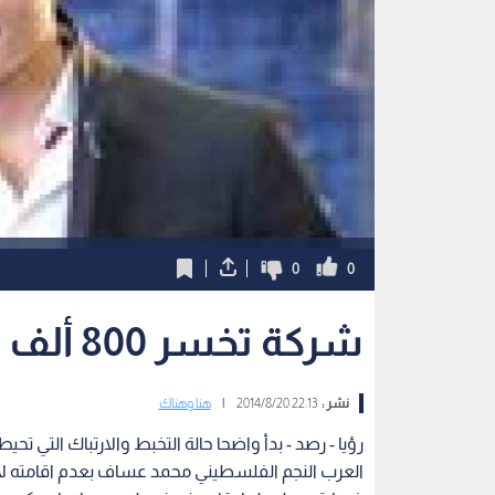
0
0
شركة تخسر 800 ألف دولار بسبب محمد عساف
نشر :
22:13 2014/8/20
|
هنا وهناك
رؤيا - رصد - بدأ واضحا حالة التخبط والارتباك التي تحي
العرب النجم الفلسطيني محمد عساف بعدم اقامته لأي