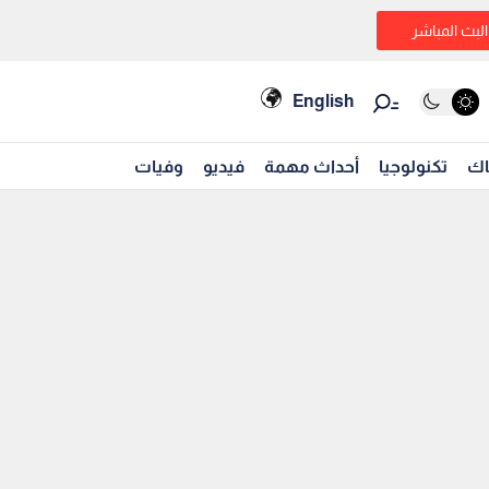
البث المباشر
English
اك
تكنولوجيا
أحداث مهمة
فيديو
وفيات