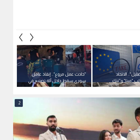
لب "ميتا" و"تيك
سوري سقط داخل آلة تصنيع في
الشهري
ي للشائعات بعد
تركيا وحالته حرجة
للتحال
2