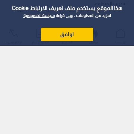
التهريب الـمنظمة.
هذا الموقع يستخدم ملف تعريف الارتباط Cookie
لمزيد من المعلومات ، يرجى قراءة
سياسة الخصوصية
اوافق
الرئيسية
عواجل
المباشر
أحدث الأخبار
الأكثر شيوعًا
وادعت صحيفة "يديعوت أحرونوت" أن قوات الجيش ومستعربي
حرس الحدود أحبطوا نشاط خليتي تهريب في عمليتين منفصلتين
واعتقلوا مشتبهين اثنين.
وبحسب مزاعم الصحيفة العبرية، فقد تم رصد من قيل إنهم أفراد
خلية أثناء محاولتهم تهريب أسلحة ومخدرات، إذ ادعى الجيش
الإسرائيلي العثور على طائرة مسيرة كبيرة يشتبه في استخدامها، إلى