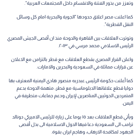
وتعزز من بذور الفتنة والانقسام داخل المجتمعات العربية".
كما اعلنت مصر اغلاق حدودها "الجوية والبحرية امام كل وسائل
النقل القطرية".
وتوترت العلاقات بين القاهرة والدوحة منذ ان أقصى الجيش المصري
الرئيس الاسلامي محمد مرسي في ٢٠١٣.
واعلن القرار المصري بقطع العلاقات مع قطر بالتزامن مع الاعلان
عن قرارات مماثلة في السعودية والبحرين والامارات.
كما أعلنت حكومة الرئيس عبدربه منصور هادي اليمنية المعترف بها
دوليا قطع علاقاتها الدبلوماسية مع قطر، متهمة الدوحة بدعم
المتمردين الحوثيين المناصرين لإيران ودعم جماعات متطرفة في
اليمن.
ويأتي قطع العلاقات بعد ١٥ يوما على زيارة للرئيس الاميركي دونالد
ترامب الى السعودية دعا فيها الدول الاسلامية الى بذل أقصى
الجهود لمكافحة الارهاب، وهاجم ايران بقوة.