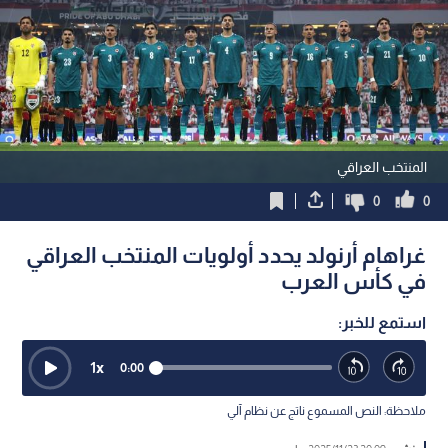
المنتخب العراقي
0
0
غراهام أرنولد يحدد أولويات المنتخب العراقي
في كأس العرب
استمع للخبر:
1
x
0:00
ملاحظة: النص المسموع ناتج عن نظام آلي