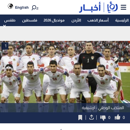
English
الرئيسية
أسعار الذهب
الأردن
مونديال 2026
فلسطين
طقس
1
المنتخب الوطني - ارشيفية
0
0