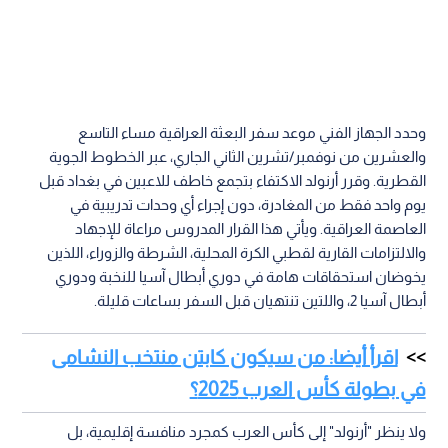
وحدد الجهاز الفني موعد سفر البعثة العراقية مساء التاسع
والعشرين من نوفمبر/تشرين الثاني الجاري، عبر الخطوط الجوية
القطرية. وقرر أرنولد الاكتفاء بتجمع خاطف للاعبين في بغداد قبل
يوم واحد فقط من المغادرة، دون إجراء أي وحدات تدريبية في
العاصمة العراقية. ويأتي هذا القرار المدروس مراعاة للإجهاد
والالتزامات القارية لقطبي الكرة المحلية، الشرطة والزوراء، اللذين
يخوضان استحقاقات هامة في دوري أبطال آسيا للنخبة ودوري
أبطال آسيا 2، واللتين تنتهيان قبل السفر بساعات قليلة.
اقرأ أيضا: من سيكون كابتن منتخب النشامى
في بطولة كأس العرب 2025؟
ولا ينظر "أرنولد" إلى كأس العرب كمجرد منافسة إقليمية، بل