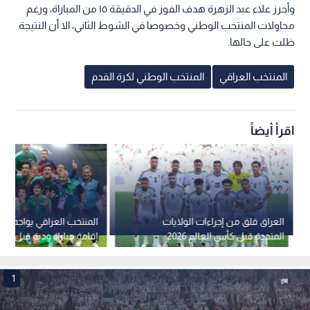
وأحرز علاء عبد الزهرة هدف الفوز في الدقيقة ١٥ من المباراة، ورغم
محاولات المنتخب الوطني وخصوصا في الشوط الثاني، الا أن النتيجة
ظلت على حالها.
المنتخب العراقي
المنتخب الوطني لكرة القدم
اقرأ أيضاً
العراق قلق من إجراءات الولايات
المنتخب العراقي يواجه ص
المتحدة قبل كأس العالم 2026
إقامة مباراة ودية قبل الم
1