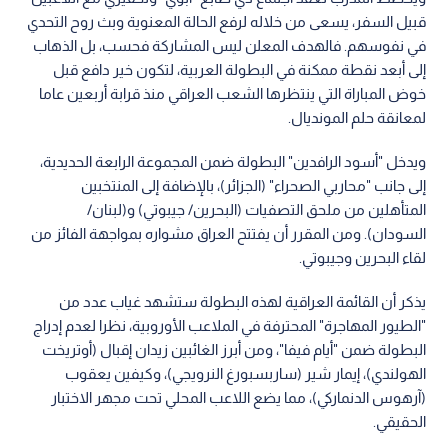
قبيل السفر، يسعى من خلاله لرفع الحالة المعنوية وبث روح التحدي
في نفوسهم. فالهدف المعلن ليس المشاركة فحسب، بل الذهاب
إلى أبعد نقطة ممكنة في البطولة العربية، لتكون خير دافع قبل
خوض المباراة التي ينتظرها الشعب العراقي منذ قرابة أربعين عاما
لمعانقة حلم المونديال.
ويدخل "أسود الرافدين" البطولة ضمن المجموعة الرابعة الحديدية،
إلى جانب "محاربي الصحراء" (الجزائر)، بالإضافة إلى المنتخبين
المتأهلين من ملحق التصفيات (البحرين/ جيبوتي) و(لبنان/
السودان). ومن المقرر أن يفتتح العراق مشواره بمواجهة الفائز من
لقاء البحرين وجيبوتي.
يذكر أن القائمة العراقية لهذه البطولة ستشهد غياب عدد من
"الطيور المهاجرة" المحترفة في الملاعب الأوروبية، نظرا لعدم إدراج
البطولة ضمن "أيام فيفا"، ومن أبرز الغائبين زيدان إقبال (أوتريخت
الهولندي)، إيمار شير (ساربسبورغ النرويجي)، وكيفين يعقوب
(آرهوس الدنماركي)، مما يضع اللاعب المحلي تحت مجهر الاختبار
الحقيقي.