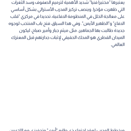
يعتبرها "مختبرا فنيا" شديد الأهمية لترميم الصفوف وسد الثغرات
التي ظهرت مؤخرا. وينصب تركيز المدرب الأسترالي بشكل أساسي
على معالجة الخلل في المنظومة الدفاعية، تحديدا في مركزي "قلب
الدفاع" و"الظهير الأيمن". وفي هذا السياق، فتح باب المنتخب لوجوه
جديدة طالبت بها الجماهير، مثل ميثم جبار وأمير صباح، ليكون
الميدان القطري هو المحك الحقيقي لإثبات جدارتهم قبل المعترك
العالمي.
ويخطط المدرب لعقد اجتماع ذي طابع "أبوي" وتحفيزي مع اللاعبين