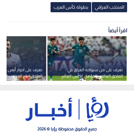
المنتخب العراقي
بطولة كأس العرب
اقرأ أيضاً
تعرف على من سيواجه العراق في
تعرف على ادوار أيمن حسي
الملحق العالمي المؤهل لكأس العالم
الملحق امام المنتخب الإمار
2026
جميع الحقوق محفوظة رؤيا © 2026