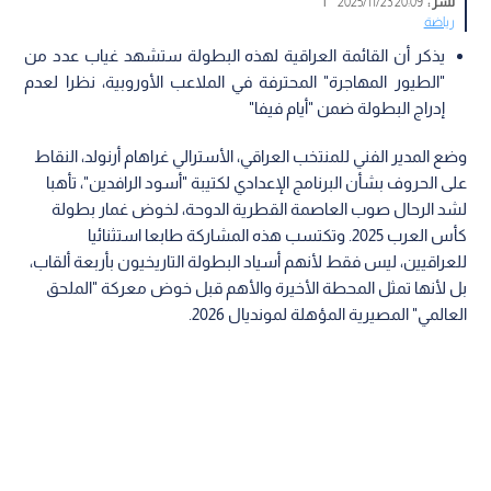
نشر :
20:09 2025/11/23
|
رياضة
يذكر أن القائمة العراقية لهذه البطولة ستشهد غياب عدد من
"الطيور المهاجرة" المحترفة في الملاعب الأوروبية، نظرا لعدم
إدراج البطولة ضمن "أيام فيفا"
وضع المدير الفني للمنتخب العراقي، الأسترالي غراهام أرنولد، النقاط
على الحروف بشأن البرنامج الإعدادي لكتيبة "أسود الرافدين"، تأهبا
لشد الرحال صوب العاصمة القطرية الدوحة، لخوض غمار بطولة
كأس العرب 2025. وتكتسب هذه المشاركة طابعا استثنائيا
للعراقيين، ليس فقط لأنهم أسياد البطولة التاريخيون بأربعة ألقاب،
بل لأنها تمثل المحطة الأخيرة والأهم قبل خوض معركة "الملحق
العالمي" المصيرية المؤهلة لمونديال 2026.