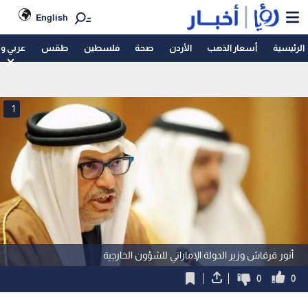
English
الرئيسية
أسعار الذهب
الأردن
صحة
فلسطين
طقس
عربي و
1
أنور قرقاش وزير الدولة الإماراتي للشؤون الخارجية
0
0