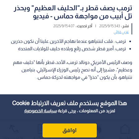
ترمب يصف قطر بـ"الحليف العظيم" ويحذر
تل أبيب من مواجهة حماس - فيديو
نشر :
3:43 2025/9/15
|
آخر تحديث :
4:07 2025/9/15
عربي دولي
ترمب : قلت لنتنياهو عندما نهاجم الآخرين علينا أن نكون حذرين
ترمب: أمير قطر شخص رائع وبلاده حليف للولايات المتحدة
وصف الرئيس الأمريكي دونالد ترمب، الأحد، قطر بأنها "حليف مهم
وعظيم"، مشيرا إلى أنه نصح رئيس الوزراء الإسرائيلي، بنيامين
نتنياهو، بأن يكون "حذرا" في مواجهته لحركة حماس.
هذا الموقع يستخدم ملف تعريف الارتباط Cookie
لمزيد من المعلومات ، يرجى قراءة
سياسة الخصوصية
اوافق
الرئيسية
عواجل
المباشر
أحدث الأخبار
الأكثر شيوعًا