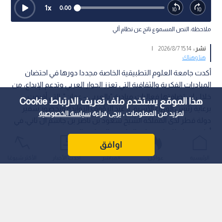
1
x
0:00
ملاحظة: النص المسموع ناتج عن نظام آلي
نشر :
15:14 2026/8/7
|
هنا وهناك
أكدت جامعة العلوم التطبيقية الخاصة مجددا دورها في احتضان
المبادرات الفكرية والثقافية التي تعزز الحوار العربي وتدعم الإبداع، من
خلال استضافتها فعاليات مبادرة "بالعربي – عمان"، التي أقيمت
هذا الموقع يستخدم ملف تعريف الارتباط Cookie
برعاية رئيس الوزراء الأسبق د.عبد الرؤوف الروابدة وبحضور سفير
لمزيد من المعلومات ، يرجى قراءة
سياسة الخصوصية
دولة قطر لدى المملكة الشيخ سعود بن ناصر بن جاسم آل ثاني، في
أول محطة للمبادرة خارج العاصمة القطرية الدوحة.
اوافق
الرئيسية
عواجل
المباشر
أحدث الأخبار
الأكثر شيوعًا