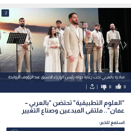
متعدد الجنسيات؟
أعلى مستوى منذ 3 سنوات ونصف
2
مبادرة بالعربي تحت رعاية دولة رئيس الوزراء الاسبق عبد الرؤوف الروابدة
0
0
"العلوم التطبيقية" تحتضن "بالعربي –
عمان".. ملتقى المبدعين وصناع التغيير
استمع للخبر: