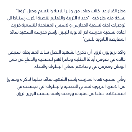
وجاء القرار،عبر كتاب صادر من وزير التربية والتعليم ،وصل "رؤيا"
نسخة منه ،جاء فيه ، "مديرة التربية والتعليم لقصبة الكرك،إستنادا الى
توصيات لجنه تسمية المدارس،والاسس المعتمدة للتسمية،قررت
اعادة تسمية مدرسه ادر الثانوية للبنين بإسم مدرسه الشهيد سائد
المعايطة الثانوية للبنين"
واكد تربويون لرؤيا، أن ذكرى الشهيد البطل سائد المعايطة، ستبقى
خالدة في نفوس أبنائنا الطلبة وحافزا لهم للتضحية والدفاع عن حمى
الوطن وتغرس في وجدانهم معاني البطولة والفداء.
وتأتي تسمية هذه المدرسة باسم الشهيد سائد، تخليدا لذكراه وتقديرا
من الاسرة التربوية لمعاني التضحية والبطولة التي تجسدت في
استشهاده دفاعا عن عقيدته ووطنه وامته،بحسب الوزير الرزاز.