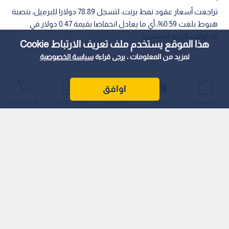
تراجعت أسعار عقود نفط برنت، لتسجل 78.89 دولارا للبرميل، بنصبة
هبوط بلغت 0.59%، أي ما يعادل انخفاضا بقيمة 0.47 دولار في
التداولات الـحية المباشرة.
هذا الموقع يستخدم ملف تعريف الارتباط Cookie
لمزيد من المعلومات ، يرجى قراءة
سياسة الخصوصية
اوافق
الرئيسية
عواجل
المباشر
أحدث الأخبار
الأكثر شيوعًا
ويأتي هذا التراجع الـطفيف في ظل موجة من التقلبات الـتي تشهدها
أسواق الطاقة العالمية، مع استمرار تأثر الـتداولات بالـمتغيرات
الجيوسياسية في منطقة الشرق الأوسط، وتقييم الـمتداولين
لتوازنات الـعرض والـطلب ومستويات الـإنتاج الـعالمي.