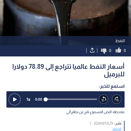
النفط
0
0
أسعار النفط عالميا تتراجع إلى 78.89 دولارا
للبرميل
استمع للخبر:
1
x
0:00
ملاحظة: النص المسموع ناتج عن نظام آلي
نشر :
8:29 2026/8/5
|
اقتصاد