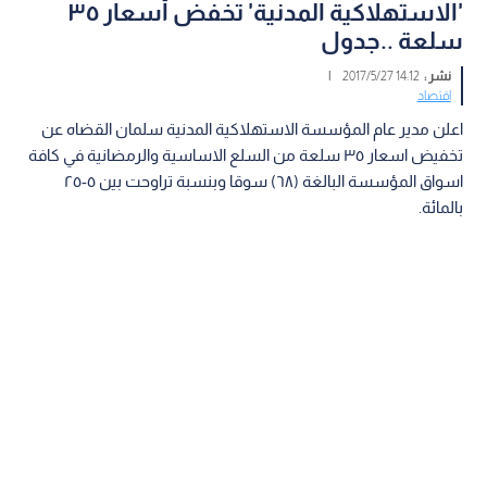
'الاستهلاكية المدنية' تخفض أسعار ٣٥
سلعة ..جدول
نشر :
14:12 2017/5/27
|
اقتصاد
اعلن مدير عام المؤسسة الاستهلاكية المدنية سلمان القضاه عن
تخفيض اسعار ٣٥ سلعة من السلع الاساسية والرمضانية في كافة
اسواق المؤسسة البالغة (٦٨) سوقا وبنسبة تراوحت بين ٥-٢٥
بالمائة.