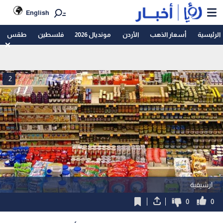
English
الرئيسية
أسعار الذهب
الأردن
مونديال 2026
فلسطين
طقس
2
ارشيفية
0
0