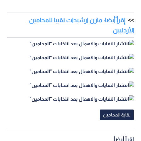
إقرأ أيضا: مازن ارشيدات نقيبا للمحامين
الأردنيين
نقابة المحامين
اقرأ أيضاً