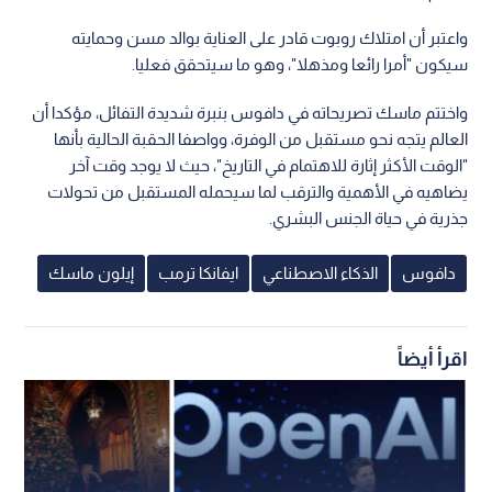
واعتبر أن امتلاك روبوت قادر على العناية بوالد مسن وحمايته
سيكون "أمرا رائعا ومذهلا"، وهو ما سيتحقق فعليا.
واختتم ماسك تصريحاته في دافوس بنبرة شديدة التفائل، مؤكدا أن
العالم يتجه نحو مستقبل من الوفرة، وواصفا الحقبة الحالية بأنها
"الوقت الأكثر إثارة للاهتمام في التاريخ"، حيث لا يوجد وقت آخر
يضاهيه في الأهمية والترقب لما سيحمله المستقبل من تحولات
جذرية في حياة الجنس البشري.
دافوس
الذكاء الاصطناعي
ايفانكا ترمب
إيلون ماسك
اقرأ أيضاً