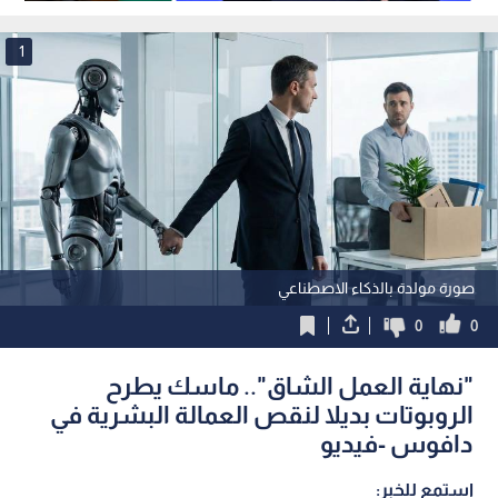
جهود ترمب في غزة
1
صورة مولدة بالذكاء الاصطناعي
0
0
"نهاية العمل الشاق".. ماسك يطرح
الروبوتات بديلا لنقص العمالة البشرية في
دافوس -فيديو
استمع للخبر: