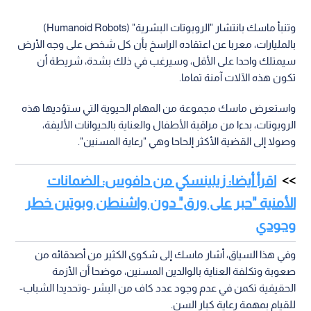
وتنبأ ماسك بانتشار "الروبوتات البشرية" (Humanoid Robots)
بالمليارات، معربا عن اعتقاده الراسخ بأن كل شخص على وجه الأرض
سيمتلك واحدا على الأقل، وسيرغب في ذلك بشدة، شريطة أن
تكون هذه الآلات آمنة تماما.
واستعرض ماسك مجموعة من المهام الحيوية التي ستؤديها هذه
الروبوتات، بدءا من مراقبة الأطفال والعناية بالحيوانات الأليفة،
وصولا إلى القضية الأكثر إلحاحا وهي "رعاية المسنين".
اقرأ أيضا: زيلينسكي من دافوس: الضمانات
الأمنية "حبر على ورق" دون واشنطن وبوتين خطر
وجودي
وفي هذا السياق، أشار ماسك إلى شكوى الكثير من أصدقائه من
صعوبة وتكلفة العناية بالوالدين المسنين، موضحا أن الأزمة
الحقيقية تكمن في عدم وجود عدد كاف من البشر -وتحديدا الشباب-
للقيام بمهمة رعاية كبار السن.