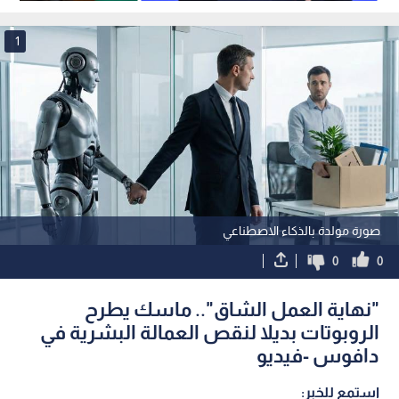
جهود ترمب في غزة
1
صورة مولدة بالذكاء الاصطناعي
0
0
"نهاية العمل الشاق".. ماسك يطرح
الروبوتات بديلا لنقص العمالة البشرية في
دافوس -فيديو
استمع للخبر: