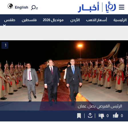
English
الرئيسية
أسعار الذهب
الأردن
مونديال 2026
فلسطين
طقس
1
الرئيس القبرصي يصل عمان
0
0