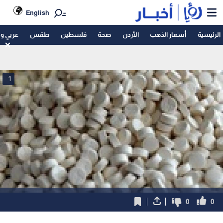
English
الرئيسية
أسعار الذهب
الأردن
صحة
فلسطين
طقس
عربي و
1
0
0