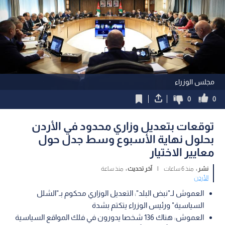
مجلس الوزراء
0
0
توقعات بتعديل وزاري محدود في الأردن
بحلول نهاية الأسبوع وسط جدل حول
معايير الاختيار
نشر :
منذ 6 ساعات
|
آخر تحديث :
منذ ساعة
الأردن
العموش لـ"نبض البلد": التعديل الوزاري محكوم بـ"الشلل
السياسية" ورئيس الوزراء يتكتم بشدة
العموش: هناك 136 شخصا يدورون في فلك المواقع السياسية