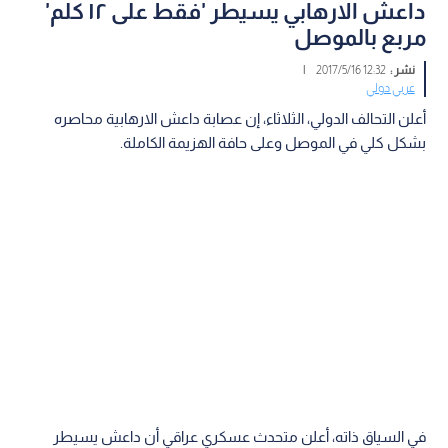
داعش الارهابي يسيطر 'فقط على ١٢ كلم'
مربع بالموصل
نشر :
12:32 2017/5/16
|
عربي دولي
أعلن التحالف الدولي، الثلاثاء، إن عصابة داعش الارهابية محاصره
بشكل كلي في الموصل وعلى حافة الهزيمة الكاملة.
في السياق ذاته، أعلن متحدث عسكري عراقي أن داعش يسيطر