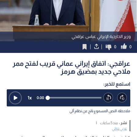
وزير الخارجية الإيراني عباس عراقجي
0
0
عراقجي: اتفاق إيراني عماني قريب لفتح ممر
ملاحي جديد بمضيق هرمز
استمع للخبر:
1
x
0:00
ملاحظة: النص المسموع ناتج عن نظام آلي
نشر :
منذ 5 ساعات
|
عربي دولي