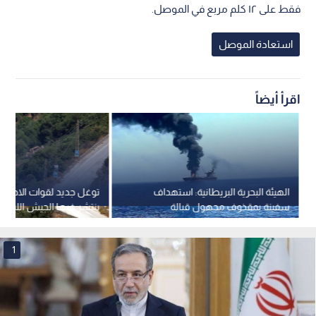
فقط على ١٢ كلم مربع في الموصل.
استعادة الموصل
اقرأ أيضاً
الهيئة البحرية البريطانية: استهداف
توغل جديد لقوات الاحتلال
سفينة بمقذوف مجهول قبالة
ينتشر فيها الجيش اللبناني
"خصب" العمانية
1