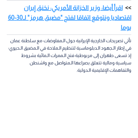
اقرأ أيضا: وزير الخزانة الأمريكي: نخنق إيران
اقتصاديا ونتوقع اتفاقا لفتح "مضيق هرمز" لـ30-60
يوما
تأتي تصريحات الخارجية الإيرانية حول الـمفاوضات مع سلطنة عمان
في إطار الـجهود الـدبلوماسية لتنظيم الـملاحة في الـمضيق الـحيوي؛
إذ تسعى طهران إلى مربوطية فتح الـممرات الـمائية بشروط
سياسية ومالية تتعلق بصراعها الـمتواصل مع واشنطن
والتفاهمات الإقليمية الـدولية.