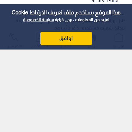
بشأنها الجنسية
هذا الموقع يستخدم ملف تعريف الارتباط Cookie
سحبت وزارة الداخلية التركية جنسية 6,134 شخصا حصلوا عليها من
لمزيد من المعلومات ، يرجى قراءة
سياسة الخصوصية
خلال برنامج الجنسية التركية مقابل الاستثمار، في حملة واسعة
النطاق شملت مستثمرين وأفراد أسرهم.
اوافق
الرئيسية
عواجل
المباشر
أحدث الأخبار
الأكثر شيوعًا
وبحسب بيان مكتوب نشرته وزارة الداخلية التركية في 4 أغسطس/
آب، بلغ عدد المستثمرين الأساسيين المتأثرين بالإجراء 1,413
مستثمرا، بينما يتكون باقي العدد من الأزواج والأبناء.