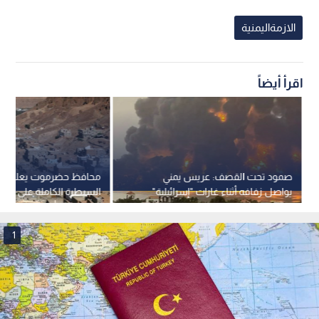
الازمةاليمنية
اقرأ أيضاً
صمود تحت القصف: عريس يمني
محافظ حضرموت يعلن اس
يواصل زفافه أثناء غارات "إسرائيلية"
السيطرة الكاملة على الم
على صنعاء
1