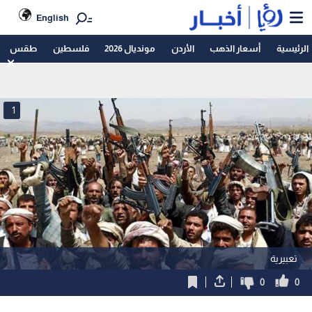
English
الرئيسية
أسعار الذهب
الأردن
مونديال 2026
فلسطين
طقس
1
تعبيرية
0
0