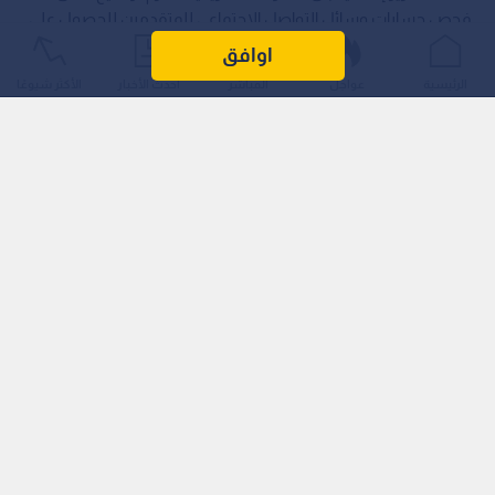
فحص حسابات وسائل التواصل الاجتماعي للمتقدمين للحصول على
تأشيرات دخول، بما في ذلك الصحفيون الأجانب، وذلك في إطار
اوافق
الحملة التي تقودها إدارة الرئيس دونالد ترمب لتشديد إجراءات
الرئيسية
عواجل
المباشر
أحدث الأخبار
الأكثر شيوعًا
الـهجرة.
وأعادت كارولاين ليفيت، الـمتحدثة باسم الـبيت الأبيض، يوم
الـخميس نشر مقال من موقع ديلي سيغنال عبر منصة إكس، يؤكد
أن وزارة الخارجية في صدد توسيع إجراءات فحص حسابات التواصل