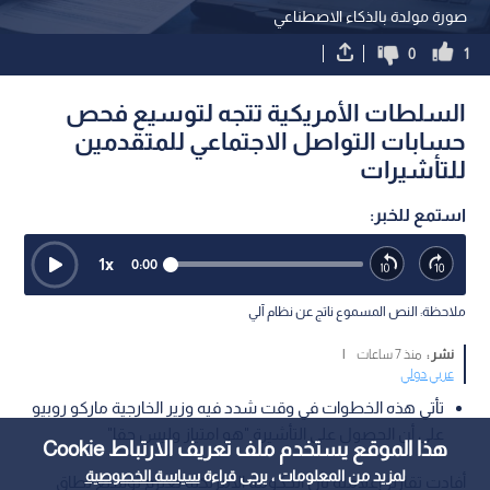
صورة مولدة بالذكاء الاصطناعي
0
1
السلطات الأمريكية تتجه لتوسيع فحص
حسابات التواصل الاجتماعي للمتقدمين
للتأشيرات
استمع للخبر:
1
x
0:00
ملاحظة: النص المسموع ناتج عن نظام آلي
نشر :
منذ 7 ساعات
|
عربي دولي
تأتي هذه الخطوات في وقت شدد فيه وزير الخارجية ماركو روبيو
على أن الحصول على التأشيرة "هو امتياز وليس حقا"
هذا الموقع يستخدم ملف تعريف الارتباط Cookie
لمزيد من المعلومات ، يرجى قراءة
سياسة الخصوصية
أفادت تقارير إعلامية بأن الحكومة الأمريكية تعتزم توسيع نطاق