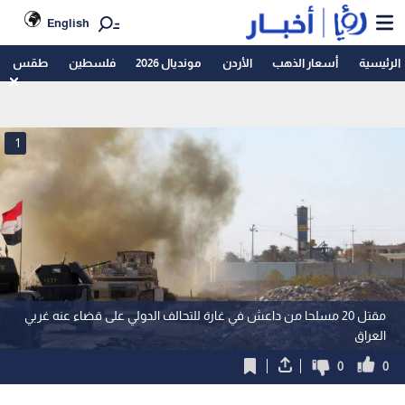
English
الرئيسية
أسعار الذهب
الأردن
مونديال 2026
فلسطين
طقس
1
مقتل 20 مسلحا من داعش في غارة للتحالف الدولي على قضاء عنه غربي
العراق
0
0