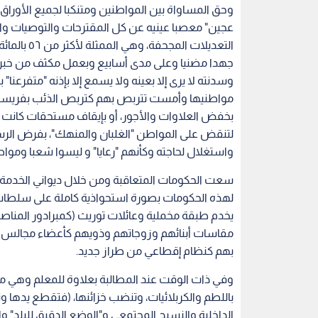
وحق المساواة بين المواطنين ومتنكبا لجميع الأوراق
عجين" معصبا عينيه عن كل المقترحات والتوصيات والم
التعديلات 
جهدا مضنيا وعلى مدى أسابيع وبعمل مكثف من خبراء 
وسدنته لا يرى إلا بعينه ولا يسمع إلا بإذنه "متفر
مواطنيها وأمست تتربص بهم كتربص الذئب بفريسته، 
بخفض العلاوات والأجور، أو بإيقاف مستحقات كانت
لتنقض على المواطن "الغلبان والمنهك"، بفرض الرسوم
واستغلال لحاجته وكأنهم "رعايا" و ليسوا شعبا وموا
سعت الحكومات المتعاقبة ومن خلال ديواني الخدمة ال
لهذه الحكومات بصورة استحواذية كاملة على سلطات ال
يخدم طبقة مخملية وعائلات توريث (كمبرادور المناصب
مقاسات أبنائهم وزوجاتهم وذويهم كأعضاء مجالس
بهم كنظام إقطاعي من طراز جديد.
وفي ذات الوقت عند المطالبة بعلاوة للمعلم وهي 
باللطم والكربلائيات، وتنضب خزائنها، (فتقطع يدها و
الداخلية والنسيج المجتمعي و"الوضع الدقيق للبلد" وال