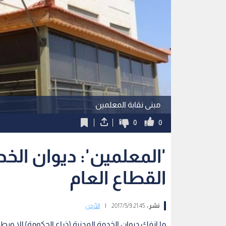
مبنى نقابة المعلمين
0
0
'المعلمين': ديوان ا
القطاع العام
نشر :
21:45 2017/5/9
|
الأردن
ما انفك ديوان الخدمة المدنية (ذراع الحكومة) إلا ويط