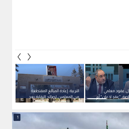
ل عقود معلمي
التربية: إعادة المبالغ المقتطعة
المحك
صة: "عقد إذعان" أم
من المعلمين لصالح النقابة بعد
دستوري
ق"؟ - فيديو
قرار المحكمة الدستورية
الأردني
1