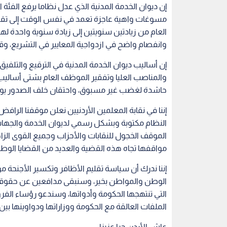
مسوغات واهية عاجزة تعمد في نفس الوقت إلى تقل
العام من زيادتين سنويتين إلى زيادة سنوية واحدة له
وانفصام واضح في ازدواجية المعايير في التشريع، و
إن أساليب ديوان الخدمة المدنية في الترقيع والتلفي
والمناصب العليا وتفقير الموظف العام بشتى أساليب ا
حاشدة لغضب غير مسبوق، واحتقان خلف الصدور يوشك أن 
إننا في نقابة المعلمين الأردنيين نعلن موقفنا الراف
النظام مكتوبة وبشكل رسمي لديوان الخدمة والجه
الموقف الخجول للنقابات والأحزاب وجميع القوى الز
مواقفها تجاه هذه القضية والعديد من القضايا الوطن
إننا ندرك أن سياسة تقليم الأظافر وتكسير الأجنحة
الوطن والمواطن بخير، وسنبقى مدافعين عن حقوقنا
التي تنتهجها الحكومة وأدواتها، وسندعو رؤساء الفرو
الملفات العالقة مع الحكومة ووزاراتها ودواوينها بين 
عاش الأردن حرا عزيزا