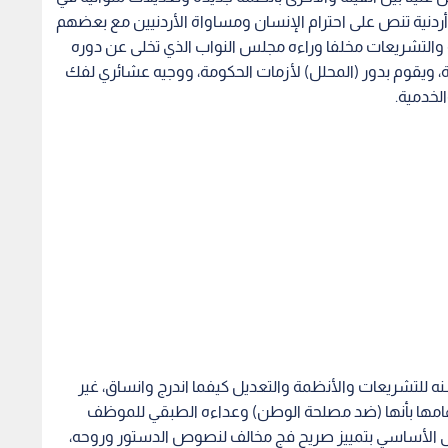
أردنية تنص على احترام الإنسان ومساواة الأردنيين مع بعضهم
والتشريعات مخلفا وراءه مجلس النواب الذي تخلى عن دوره
، ويقوم بدور (المحلل) لأزمات الحكومة، ووجيه عشائري لفك
لخدمية.
للتشريعات والأنظمة والتعديل كيفما اندرج وانساق، غير
اتهامها بأنها (ضد مصلحة الوطن) وعداءه الطبقي للموظف
ارونات (الفئة العليا) بعلاوة ٢٢٠ دينارا على الأساسي بتمييز صريح فج مخالف لنصوص الدستور وروحه،