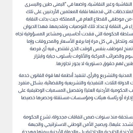
 النقاشية وغير النقاشية، واضعا في "اليمنى طين واليسرى
لاحظات التي قدمتها نقابة المعلمين الأردنيين على تلك
المجحفة، وهي الممثلة لأكثر من ٥٦ بالمائة من موظفي القطاع العام في المملكة؛ حيث بذلت النقابة
في النقابة لإعداد تلك التوصيات وتقديمها، فهذا الديوان
عنا" بسلطة الحكومة التي فقدت أحاسيس ومشاعر المسؤولية تجاه
وتتحايل في كل مرة إما برفع الأسعار والمحروقات وإما
 تمنح لموظف، بنفس الوقت الذي تقتنص فيه أي فرصة
 والضرائب المركبة والأتاوات بأسلوب جباية وابتزاز
طنين لهم حقوق دستورية لا يجوز تجاوزها.
مدنية والتشريع والرأي، لتنفيذ أنظمة لها قوة القانون خدمة
دولة الثلاث: التنفيذية والتشريعية والقضائية، بشكل متفرد
 الحكومية الأردنية العليا) وتفصيل المسميات الوظيفية على
 إدارة أو رئاسة هيئات ومؤسسات مستقلة وحصرها خصيصا
مستحقة منذ سنوات ضمن اتفاقات مجدولة، تشرع الحكومة
تشحد عليها)، ويصبح الأمن الوطني الاستراتيجي والجبهة
أجندة الخارجية والداخلية؛ بل والدولة الأردنية برمتها مهددة