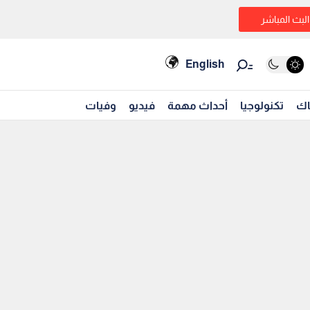
البث المباشر
English
اك
تكنولوجيا
أحداث مهمة
فيديو
وفيات