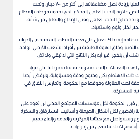
إن ديوان الخدمة المدنية الذي عدل نظاما يرفع الفئة العليا بزيادة تصل مضاعفاتها إلى أكثر من ٧٠٠ دينار، وتحت
يص علاوة البحث العلمي المحكم الذي يقدمه موظف القطاع
و تحد صارخ للبحث العلمي وقتل للإبداع والتقليل من شأنه،
قصر نظر ولؤم واستعباد.
ق بنظامه إنه بذلك يعمل على تغذية القطط السمينة في الدولة
لتمييز وخلق الهوة الطبقية بين أفراد الشعب الأردني الواحد،
ينفجر، غير آبه بكل النتائج التي لا تبقي ولا تذر.
ض لهذه التعديلات المجحفة، وقد قدمنا مقترحاتنا على مواد
ات ذات الاهتمام بكل وضوح ودقة ومسؤولية، ونرفض أيضا
احفة تحت الطاولة وفوقها مع الحكومة، وتمارس النفاق في
ية المشتركة.
 من قبل الحكومة لكل مؤسسات المجتمع المدني لن تعود على
 رافضين لكل أشكال الهيمنة وأساليب الاسترقاق والسخرة
ع وسنتواصل مع هيئاتنا المركزية والعامة وإلقاء جميع
أيديهم لاتخاذ ما ينبغي من إجراءات.