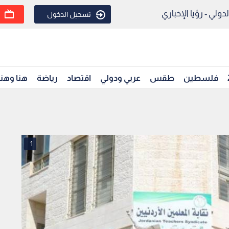
ولي - رؤيا الإخباري
تسجيل الدخول
فلسطين
طقس
عربي ودولي
اقتصاد
رياضة
هنا وهن
1