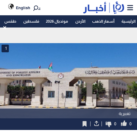
English
الرئيسية
أسعار الذهب
الأردن
مونديال 2026
فلسطين
طقس
1
تعبيرية
0
0