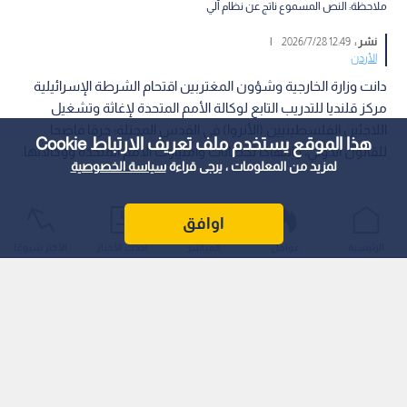
ملاحظة: النص المسموع ناتج عن نظام آلي
نشر :
12:49 2026/7/28
|
الأردن
دانت وزارة الخارجية وشؤون المغتربين اقتحام الشرطة الإسرائيلية
مركز قلنديا للتدريب التابع لوكالة الأمم المتحدة لإغاثة وتشغيل
اللاجئين الفلسطينيين (الأنروا) في القدس المحتلة؛ خرقا فاضحا
هذا الموقع يستخدم ملف تعريف الارتباط Cookie
للقانون الدولي، وانتهاكا لحصانات وامتيازات الأمم المتحدة ووكالاتها.
لمزيد من المعلومات ، يرجى قراءة
سياسة الخصوصية
اوافق
الرئيسية
عواجل
المباشر
أحدث الأخبار
الأكثر شيوعًا