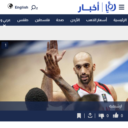
English
الرئيسية
أسعار الذهب
الأردن
صحة
فلسطين
طقس
عربي و
1
ارشيفية
0
0