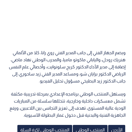
ويضم الجهاز الفني إلى جانب المدير الفني روي رانا، كلا من الألماني
هنريك رودل، والياباني ماكوتو ماميا، والمدرب الوطني نهاد ماضي،
إضافة إلى مدير الأداء الدكتور كريج سلونوايت، وأخصائي علم النفس
الرياضي الدكتور برايان شو، ومساعد المدير الفني زيد ساحوري، إلى
جانب الدكتور زيد البطيخي مسؤول تحليل الفيديو.
ويستهل المنتخب الوطني برنامجه الإعدادي بمرحلة تدريبية مكثفة
تشمل معسكرات داخلية وخارجية، تتخللها سلسلة من المباريات
الودية عالية المستوى، تهدف إلى تعزيز التجانس بين اللاعبين، ورفع
الجاهزية الفنية والبدنية قبل دخول غمار البطولة الآسيوية.
الأردن
المنتخب الوطني
المنتخب الوطني لكرة السلة