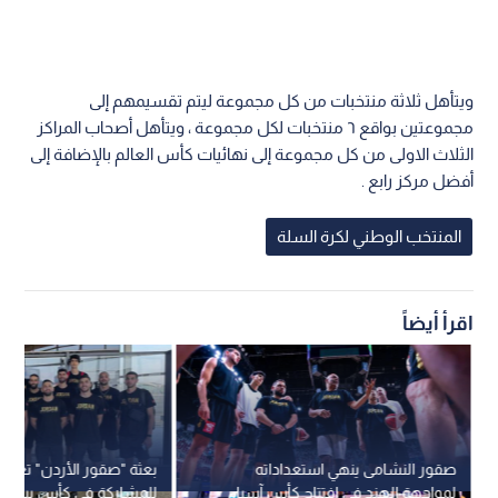
ويتأهل ثلاثة منتخبات من كل مجموعة ليتم تقسيمهم إلى
مجموعتين بواقع ٦ منتخبات لكل مجموعة ، ويتأهل أصحاب المراكز
الثلاث الاولى من كل مجموعة إلى نهائيات كأس العالم بالإضافة إلى
أفضل مركز رابع .
المنتخب الوطني لكرة السلة
اقرأ أيضاً
صقور النشامى ينهي استعداداته
بعثة "صقور الأردن" تغادر 
لمواجهة الهند في افتتاح كأس آسيا
للمشاركة في كأس بيروت ا