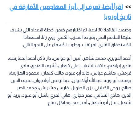
اقرأ أيضا: تعرف إلى أبرز المهاجمين الأفارقة في
تاريخ أوروبا
وضمت القائمة 30 لاعبا، تم اختيارهم ضمن خطة الإعداد التي يشرف
عليها الطاقم الفني بقيادة المدرب الكندي روي رانا، استعدادا
للاستحقاق القاري المرتقب. وجاءت الأسماء على النحو التالي:
أحمد الدويري، محمد شاهر، أمين أبو حواس، دار تاكر، أحمد الحمارشة،
فادي إبراهيم، عاكف الشياب، علي كنعان، أشرف الهندي، فادي
قرمش، هاشم عباس، خالد أبو عبود، مالك كنعان، محمود الهزايمة،
يوسف أبو وزنة، عبدالله أولاجوان، عبدالرحمن أولاجوان، سيف الدين
صالح، روحي الكيلاني، يزن الطويل، فارس مشربش، محمد ناصر
الدين، هادي الشامي، عمر حجازي، هاني الفرج، باسل أبو عبود، يزيد أبو
شهيل، ينال أبو شهيل، أمير عيد، ومايكل نفاع.