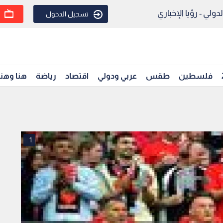
ولي - رؤيا الإخباري
تسجيل الدخول
فلسطين
طقس
عربي ودولي
اقتصاد
رياضة
هنا وهن
1