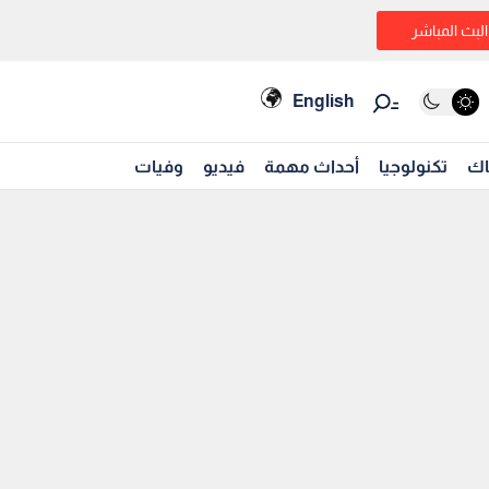
البث المباشر
English
اك
تكنولوجيا
أحداث مهمة
فيديو
وفيات