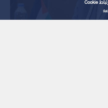
Cooki
ية
ائبا لرئيس اتحاد غرب آسيا
1
x
0:00