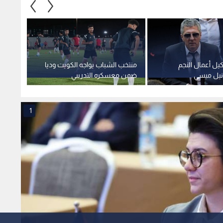
كيل أعمال النجم
منتخب الشباب يواجه الكويت وديا
بين ال
يونيل ميسي
ضمن معسكره التدريبي
إنفانت
كولومب
1