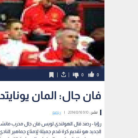
0
0
فان جال: المان يونايت
نشر :
9:10 2014/8/16
|
رياضة
رؤيا - رصد قال الهولندي لويس فان جال مدرب مانشست
الجديد هو تقديم كرة قدم جميلة لإمتاع جماهير النادي.