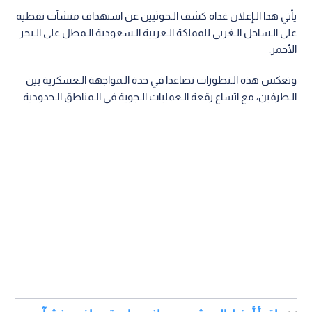
يأتي هذا الـإعلان غداة كشف الـحوثيين عن استهداف منشآت نفطية
على الـساحل الـغربي للمملكة الـعربية الـسعودية الـمطل على الـبحر
الأحمر.
وتعكس هذه الـتطورات تصاعدا في حدة الـمواجهة الـعسكرية بين
الـطرفين، مع اتساع رقعة الـعمليات الـجوية في الـمناطق الـحدودية.