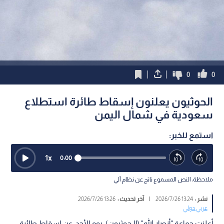
0
0
الحوثيون يعلنون إسقاط طائرة استطلاع
سعودية في شمال اليمن
استمع للخبر:
1
x
0:00
ملاحظة: النص المسموع ناتج عن نظام آلي
نشر :
13:24 2026/7/26
|
آخر تحديث :
13:26 2026/7/26
عربي دولي
أعلنت جماعة "أنصار الله" (الـحوثيون)، يوم الأحد، عن إسقاط طائرة