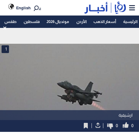
English
الرئيسية
أسعار الذهب
الأردن
مونديال 2026
فلسطين
طقس
1
ارشيفية
0
0