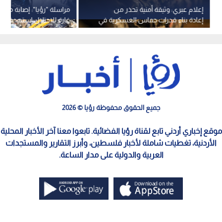
إعلام عبري: وثيقة أمنية تحذر من
مراسلة "رؤيا": إصابة مس
إعادة بناء قدرات حماس العسكرية في
غارة للاحتلال استهدفت ف
غزة
المدني ببلدة تول في لبنان
جميع الحقوق محفوظة رؤيا © 2026
موقع إخباري أردني تابع لقناة رؤيا الفضائية. تابعوا معنا آخر الأخبار المحلية
الأردنية، تغطيات شاملة لأخبار فلسطين، وأبرز التقارير والمستجدات
العربية والدولية على مدار الساعة.