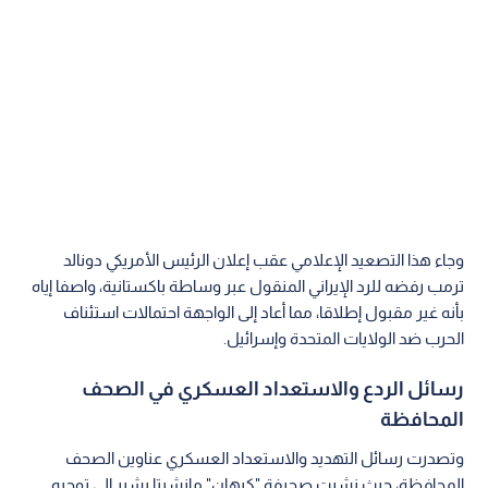
وجاء هذا التصعيد الإعلامي عقب إعلان الرئيس الأمريكي دونالد
ترمب رفضه للرد الإيراني المنقول عبر وساطة باكستانية، واصفا إياه
بأنه غير مقبول إطلاقا، مما أعاد إلى الواجهة احتمالات استئناف
الحرب ضد الولايات المتحدة وإسرائيل.
رسائل الردع والاستعداد العسكري في الصحف
المحافظة
وتصدرت رسائل التهديد والاستعداد العسكري عناوين الصحف
المحافظة، حيث نشرت صحيفة "كيهان" مانشيتا يشير إلى توجيه