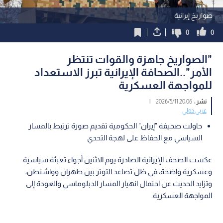
صواريخ إيرانية
0
0
"الصواريخ جاهزة والقوات تنتظر
الأمر"..الصحافة الإيرانية تبرز الاستعداد
للمواجهة العسكرية
نشر :
20:06 2026/5/11
|
عربي دولي
حاولت صحيفة "إيران" الحكومية تقديم صورة ترتبط بالمسار
السياسي مع الحفاظ على لهجة التحدي
عكست الصحف الإيرانية الصادرة يوم الاثنين أجواء تعبئة سياسية
وعسكرية واضحة، في ظل تصاعد التوتر بين طهران وواشنطن،
وتزايد الحديث عن احتمال انهيار المسار الدبلوماسي والعودة إلى
المواجهة العسكرية.