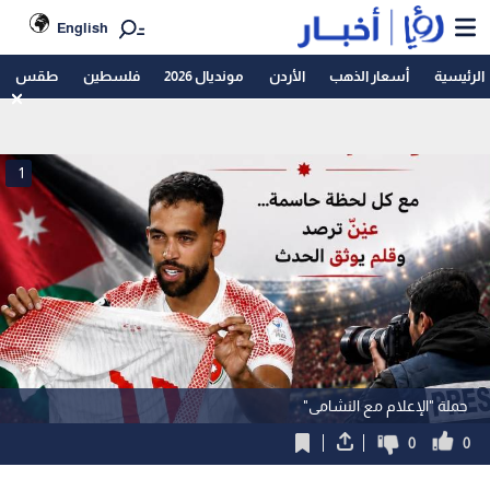
English
الرئيسية
أسعار الذهب
الأردن
مونديال 2026
فلسطين
طقس
1
حملة "الإعلام مع النشامى"
0
0