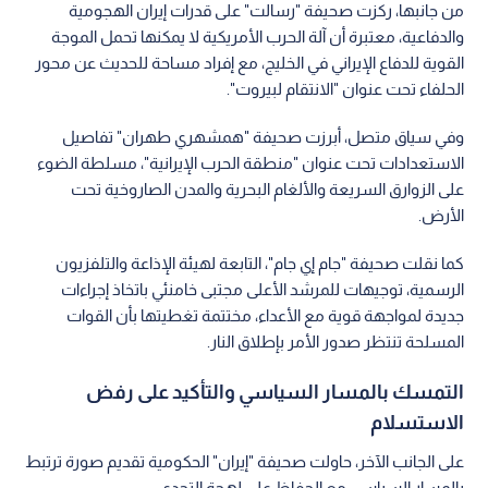
من جانبها، ركزت صحيفة "رسالت" على قدرات إيران الهجومية
والدفاعية، معتبرة أن آلة الحرب الأمريكية لا يمكنها تحمل الموجة
القوية للدفاع الإيراني في الخليج، مع إفراد مساحة للحديث عن محور
الحلفاء تحت عنوان "الانتقام لبيروت".
وفي سياق متصل، أبرزت صحيفة "همشهري طهران" تفاصيل
الاستعدادات تحت عنوان "منطقة الحرب الإيرانية"، مسلطة الضوء
على الزوارق السريعة والألغام البحرية والمدن الصاروخية تحت
الأرض.
كما نقلت صحيفة "جام إي جام"، التابعة لهيئة الإذاعة والتلفزيون
الرسمية، توجيهات للمرشد الأعلى مجتبى خامنئي باتخاذ إجراءات
جديدة لمواجهة قوية مع الأعداء، مختتمة تغطيتها بأن القوات
المسلحة تنتظر صدور الأمر بإطلاق النار.
التمسك بالمسار السياسي والتأكيد على رفض
الاستسلام
على الجانب الآخر، حاولت صحيفة "إيران" الحكومية تقديم صورة ترتبط
بالمسار السياسي مع الحفاظ على لهجة التحدي.