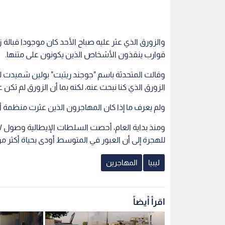
والزورق الذي عثر عليه صباح الأحد كان موجودا قبالة ز
قوارب ينقذون الأشخاص الذين يكونون على متنها.
وقالت المتحدثة باسم "جوجند ريتيت" بولين شميدت ل
الزورق الذي كنا نبحث عنه، لكنه بما أن الزورق لم تكن
ولم يعرف ما إذا كان المهاجرون الذين عثرت منظمة أطب
للهجرة إلى أن العبور في المتوسط أودى بحياة أكثر
ليبيا
المهاجرين
اقرأ أيضاً