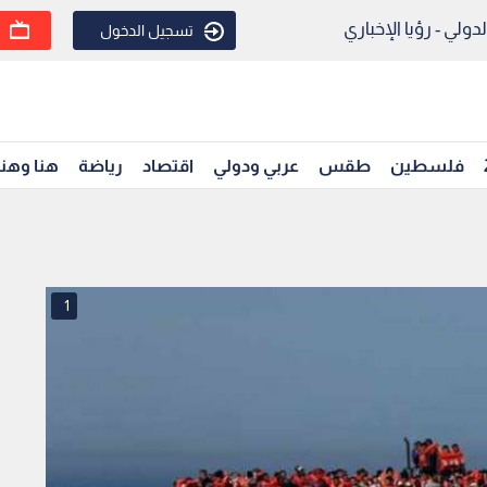
ولي - رؤيا الإخباري
تسجيل الدخول
فلسطين
طقس
عربي ودولي
اقتصاد
رياضة
هنا وهن
1