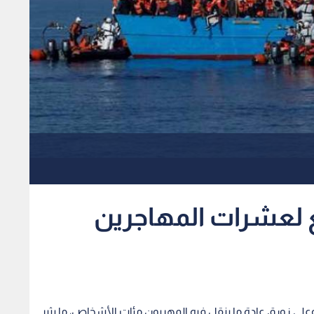
ع لعشرات المهاجرين
ا وعلى زورق عادة ما ينقل فيه المهربون مئات الأشخاص، ما يثير