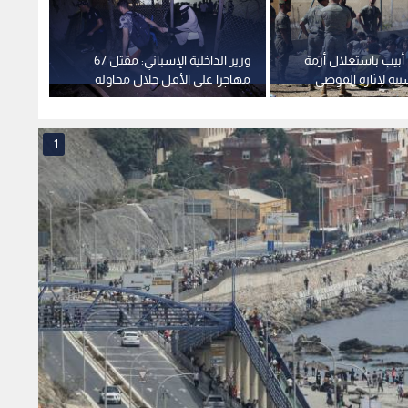
أبيب باستغلال أزمة
وزير الداخلية الإسباني: مقتل 67
هل تقف
تة لإثارة الفوضى
مهاجرا على الأقل خلال محاولة
تصاعد 
نيا
عبور حدود سبتة
المهاج
1