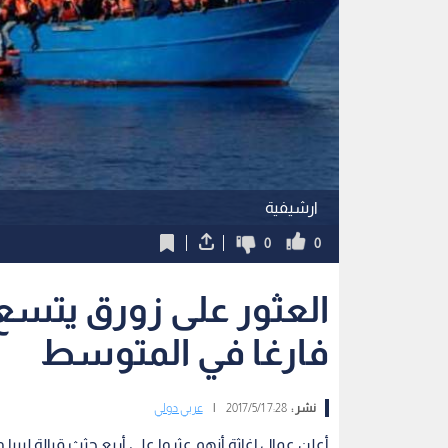
ارشيفية
0
0
العثور على زورق يتس
فارغا في المتوسط
نشر :
7:28 2017/5/1
|
عربي دولي
أعلن عمال إغاثة أنهم عثروا على أربع جثث قبالة ليبي