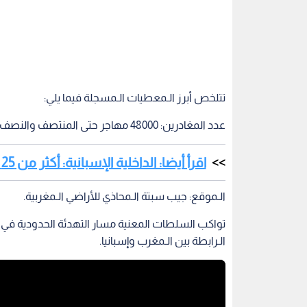
تتلخص أبرز الـمعطيات الـمسجلة فيما يلي:
عدد المغادرين: 48000 مهاجر حتى المنتصف والنصف بعد الظهر.
اقرأ أيضا: الداخلية الإسبانية: أكثر من 25 ألف مهاجر عادوا من "جيب سبتة" الى المغرب
الـموقع: جيب سبتة الـمحاذي للأراضي الـمغربية.
تواكب السلطات المعنية مسار التهدئة الحدودية في س
الـرابطة بين الـمغرب وإسبانيا.