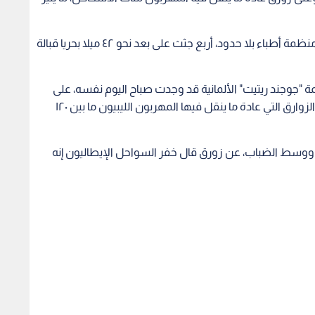
فبعد ظهر الأحد، وجد طاقم سفينة إنقاذ استأجرتها منظمة أطباء بلا حدود، أربع جثث على بعد نحو ٤٢ ميلا بحريا قبالة
ة "جوجند ريتيت" الألمانية قد وجدت صباح اليوم نفسه، على
بعد ١٤ ميلا بحريا قبالة ليبيا، زورقا فارغا يشبه تماما كل الزوارق التي عادة ما ينقل فيها المهربون الليبيون ما بين ١٢٠
 ووسط الضباب، عن زورق قال خفر السواحل الإيطاليون إنه