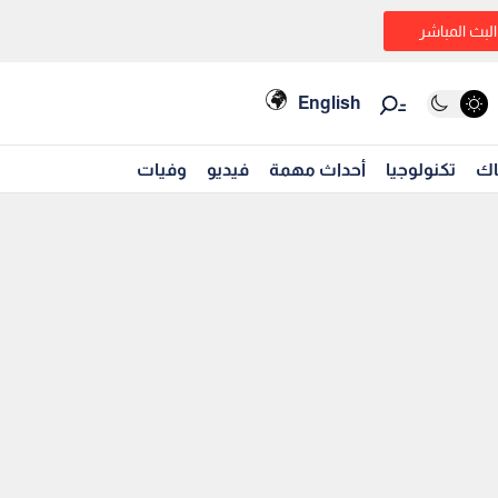
البث المباشر
English
اك
تكنولوجيا
أحداث مهمة
فيديو
وفيات