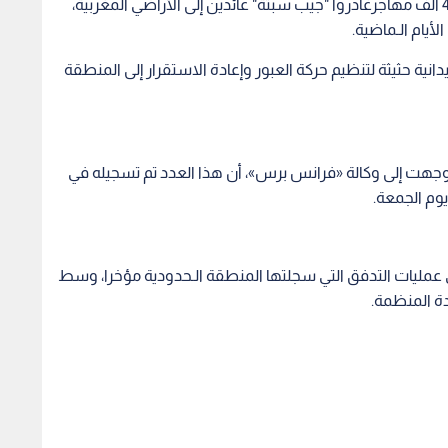
أعلنت وزارة الداخلية الإسبانية، يوم الجمعة ، أن نحو 48 ألف مهاجرغادروا "جيب سبتة" عائدين إلى الأراضي المغربية،
أيام الـماضية.
نية حثيثة لتنظيم حركة العبور وإعادة الاستقرار إلى المنطقة
 وجهت إلى وكالة «فرانس برس»، أن هذا العدد تم تسجيله في
وم الجمعة.
ي عمليات التدفق التي سجلتها المنطقة الـحدودية مؤخرا، وسط
ة المنظمة.