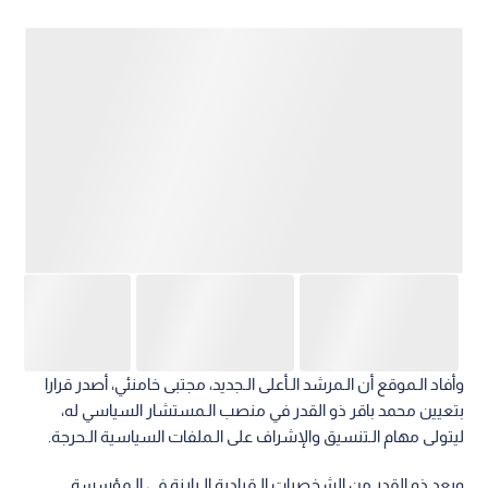
وأفاد الـموقع أن الـمرشد الـأعلى الـجديد، مجتبى خامنئي، أصدر قرارا
بتعيين محمد باقر ذو القدر في منصب الـمستشار السياسي له،
ليتولى مهام الـتنسيق والإشراف على الـملفات السياسية الـحرجة.
ويعد ذو القدر من الشخصيات الـقيادية الـبارزة في الـمؤسسة