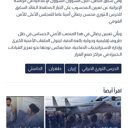
وفي سياق متصل، أعلن مسؤول الشؤون الإعلامية في الرئاسة
الإيرانية عن تعيين الـمحسوب على التيار الـمحافظ الـقائد السابق
للحرس الـثوري محسن رضائي أمينا عاما للمجلس الأعلى للأمن
القومي.
ويأتي تعيين رضائي في هذا المنصب الأمني الـحساس في ظل
ظروف إقليمية ودولية بالغة الدقة، ليتولى الملفات الأمنية الكبرى
وإدارة الاستراتيجيات الدفاعية، مما يعكس توجها نحو تعزيز القيادات
الـخبيرة في مراكز صنع القرار.
الحرس الثوري الايراني
إيران
طهران
الخامنئي
اقرأ أيضاً