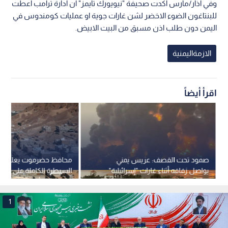
وفي آذار/مارس اكدت صحيفة "نيويورك تايمز" ان ادارة ترامب اعطت
للبنتاغون الضوء الاخضر لشن غارات جوية او عمليات كومندوس في
اليمن دون طلب اذن مسبق من البيت الابيض.
الازمةاليمنية
اقرأ أيضاً
صمود تحت القصف: عريس يمني
محافظ حضرموت يعلن اس
يواصل زفافه أثناء غارات "إسرائيلية"
السيطرة الكاملة على الم
على صنعاء
1