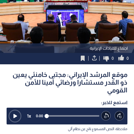
اجتماع للقيادات الإيرانية
0
0
موقع المرشد الإيراني: مجتبى خامنئي يعين
ذو القدر مستشارا ورضائي أمينا للأمن
القومي
استمع للخبر:
1
x
0:00
ملاحظة: النص المسموع ناتج عن نظام آلي