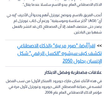
الذكاء الاصطناعي العام. يبدو الاسم سلسلا عندما يقال".
أعجب الفريق بالاسم، ويوضح غورتزل أنهم وجدوا أن الأحرف "إيه جي
آي" (AGI) "أكثر سلاسة وموسيقية". ورغم أن كتاب غورتزل لم
يصدر حتى منتصف العقد، إلا أن المصطلح كان قد انتشر بالفعل
شفهيا بين الباحثين.
اقرأ أيضا: "صور مرعبة" بالذكاء الاصطناعي
تكشف كيف سيشوه "الكسل الرقمي" شكل
الإنسان بحلول 2050
علاقات مضطربة وفضل الابتكار
في هذه الأثناء، تمكن مارك جوبرود (المبتكر الأول) من نسب الفضل
لنفسه في صياغة المصطلح. التقى جوبرود وغورتزل لأول مرة في
مؤتمر الذكاء الاصطناعي العام عام 2006.