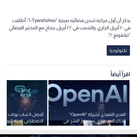
يذكر أن أول مركبة شحن فضائية صينية "Tyanchzhou-١"، أطلقت
في ٢٠ أبريل الجاري، والتحمت في ٢٢ أبريل، بنجاح مع المختبر الفضائي
"تيانغونغ ٢".
تكنولوجيا
اقرأ أيضاً
المدير التنفيذي لشركة "OpenAI":
أفضل 6 شات بوتات بالذ
الذكاء الاصطناعي سيتجاوز البشر في
الاصطناعي للحياة اليومية
2026