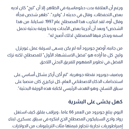
ورغم أن العلاقة بدت دبلوماسية في الظاهر، إلا أن "ليج" كان لديه
بعض التحفظات. وقال في حديثه لـ "وايرد": "ظهر شخص فجأة
وقال: أوه، لقد ابتكرت هذا المصطلح عام 1997. تساءلنا: من هذا
الشخص؟ وبعد أن أجرينا بعض الأبحاث وجدنا ورقة بحثية تحمل
اسمه ويذكر فيها المصطلح، لذلك أصبح له".
من جانبه، أوضح جوبرود أنه لم يكن يسعى لسرقة عمل غورتزل
وليج. كل ما أراده هو "فضل الاستشهاد الأول" للمصطلح، لكنه ترك
الفضل في تطوير المفهوم للفريق البحثي اللاحق.
ويضيف جوبرود نقطة جوهرية: "لم أكن أركز بشكل أساسي على
استخدامات الذكاء الاصطناعي العام، كل تركيزي كان منصبا على
سباق التسلح، وهو الهدف الرئيسي لكتابة هذه الورقة البحثية".
كهل يخشى على البشرية
اليوم، يبلغ جوبرود من العمر 66 عاما ، ويراقب بقلق كيف استغل
رواد وادي السيليكون المصطلح الذي ابتكره في سياق عسكري، لبناء
إمبراطوريات تجارية تتجاوز قيمتها مئات التريليونات من الدولارات.