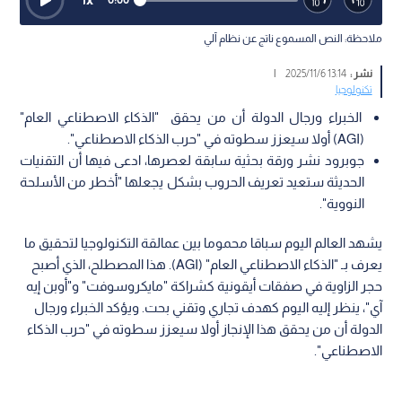
ملاحظة: النص المسموع ناتج عن نظام آلي
نشر :
13:14 2025/11/6
|
تكنولوجيا
الخبراء ورجال الدولة أن من يحقق "الذكاء الاصطناعي العام"
(AGI) أولا سيعزز سطوته في "حرب الذكاء الاصطناعي".
جوبرود نشر ورقة بحثية سابقة لعصرها، ادعى فيها أن التقنيات
الحديثة ستعيد تعريف الحروب بشكل يجعلها "أخطر من الأسلحة
النووية".
يشهد العالم اليوم سباقا محموما بين عمالقة التكنولوجيا لتحقيق ما
يعرف بـ "الذكاء الاصطناعي العام" (AGI). هذا المصطلح، الذي أصبح
حجر الزاوية في صفقات أيقونية كشراكة "مايكروسوفت" و"أوبن إيه
آي"، ينظر إليه اليوم كهدف تجاري وتقني بحت. ويؤكد الخبراء ورجال
الدولة أن من يحقق هذا الإنجاز أولا سيعزز سطوته في "حرب الذكاء
الاصطناعي".