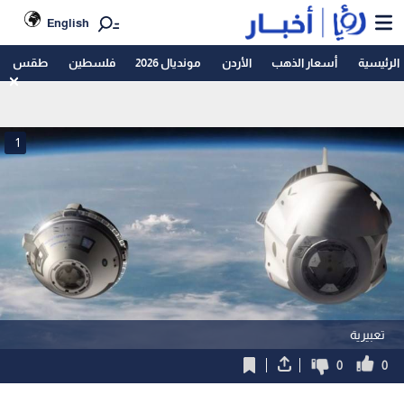
English
الرئيسية
أسعار الذهب
الأردن
مونديال 2026
فلسطين
طقس
1
تعبيرية
0
0