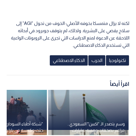
لكنه لا يزال متمسكا بخوفه الأصلي؛ الخوف من تحول "AGI" إلى
سلاح يقضي على البشرية. ولذلك، لم يتوقف جوبرود في أبحاثه
اللاحقة عن الدعوة لمنع الدراسات التي تجرى على الروبوتات الواعية
التي تستخدم الذكاء الاصطناعي.
تكنولوجيا
الحرب
الذكاء الاصطناعي
اقرأ أيضاً
وسم يتصدر الـ "اكس" السعودي..
"شبكة أطباء السودان" 
مزاعم بصفقات وهمية بمليارات
جثث مكدسة في بارا وتطال