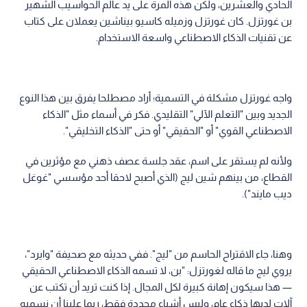
الحادي والعشرين، ولكن هذه المرة على يد عالم الحواسيب الشهير
بن غورتزل. كان غورتزل وزميله كاسيو بيناشين يعملان على كتاب
عن تقنيات الذكاء الاصطناعي واسعة الاستخدام.
واجه غورتزل مشكلة في التسمية؛ أراد مصطلحا يفرق بين هذا النوع
الجديد وبين "التعلم الآلي" التقليدي. فكر في أسماء مثل "الذكاء
الاصطناعي القوي" أو "الحقيقي" أو حتى "الذكاء التخليقي".
ولأنه لم يستقر على اسم، عقد جلسة عصف ذهني مع مؤثرين في
القطاع، من بينهم شين ليج (الذي أصبح لاحقا أحد مؤسسي "غوغل
ديب مايند").
وهنا، جاء الاقتراح الحاسم من "ليج". ففي حديثه مع صحيفة "وايرد"،
يروي ليج ما قاله لغورتزل: "بن، لا تسمه الذكاء الاصطناعي الحقيقي
— هذا سيكون إهانة كبيرة لكل المجال. إذا كنت تريد أن تكتب عن
آلات لديها ذكاء عام، وليس أشياء محددة فقط، ربما علينا أن نسميه