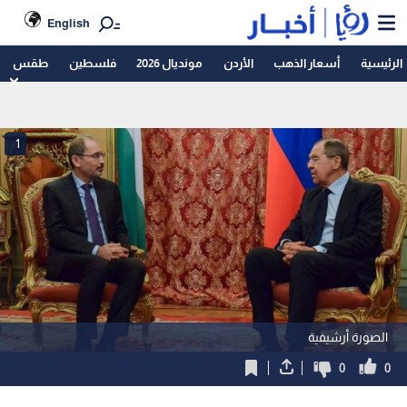
English
الرئيسية
أسعار الذهب
الأردن
مونديال 2026
فلسطين
طقس
1
الصورة أرشيفية
0
0