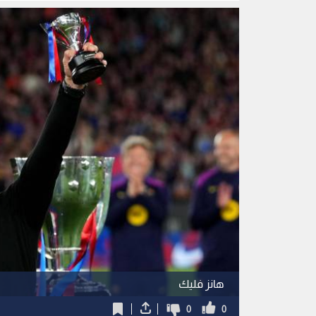
هانز فليك
0
0