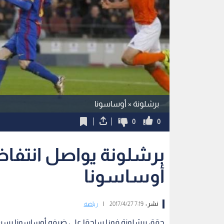
برشلونة × أوساسونا
0
0
برشلونة يواصل انتفاض
أوساسونا
نشر :
7:19 2017/4/27
|
رياضة
حقق برشلونة فوزا ساحقا على ضيفه أوساسونا بسبعة