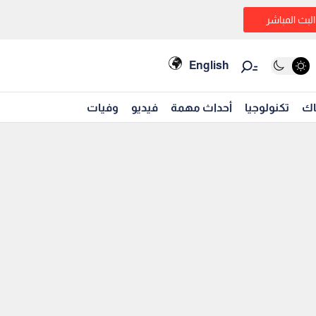
البث المباشر
English
اك
تكنولوجيا
أحداث مهمة
فيديو
وفيات