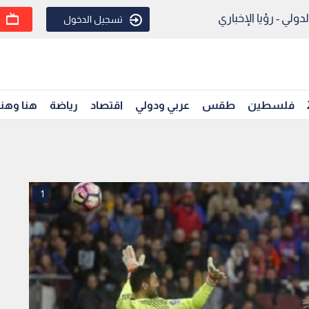
ولي - رؤيا الإخباري
تسجيل الدخول
فلسطين
طقس
عربي ودولي
اقتصاد
رياضة
هنا وهن
1