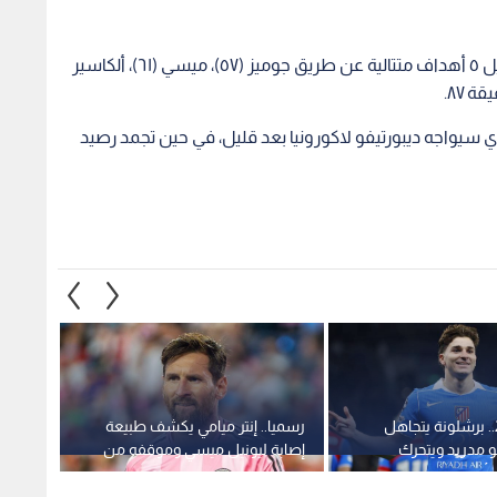
عاد برشلونة ليهز شباك أوساسونا، وتمكن من تسجيل ٥ أهداف متتالية عن طريق جوميز (٥٧)، ميسي (٦١)، ألكاسير
 مع ريال مدريد الذي سيواجه ديبورتيفو لاكورونيا بعد قليل، في حين تجمد رصيد
ميركاتو 2026.. برشلونة يتجاهل
رسميا.. إنتر ميامي يكشف طبيعة
عبر حس
و مدريد ويتحرك
إصابة ليونيل ميسي وموقفه من
بيدري 
لفاريز
العودة
يظهر ف