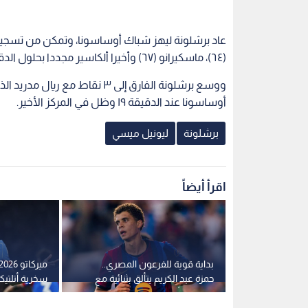
(٦٤)، ماسكيرانو (٦٧) وأخيرا ألكاسير مجددا بحلول الدقيقة ٨٧.
ووسع برشلونة الفارق إلى ٣ نقاط
أوساسونا عند الدقيقة ١٩ وظل في المركز الأخير.
برشلونة
ليونيل ميسي
اقرأ أيضاً
مال النجم
بداية قوية للفرعون المصري..
يسي
حمزة عبد الكريم يتألق بثنائية مع
سخرية أتلتيك
برشلونة أمام برمنغهام سيتي
لحسم صفقة أ