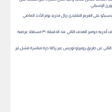
اسيكو على الغريم التقليدي ريال مدريد يوم الأحد الماضي
وافتتح ميسي باب التسجيل بحلول الدقيقة ١٢، ثم أضاف أندريه جوميز الهدف الثاني عند الدقيقة ٣٠ مستغلا عرضية
ني عن طريق روبيرتو توريس عبر ركلة حرة مباشرة فشل تير