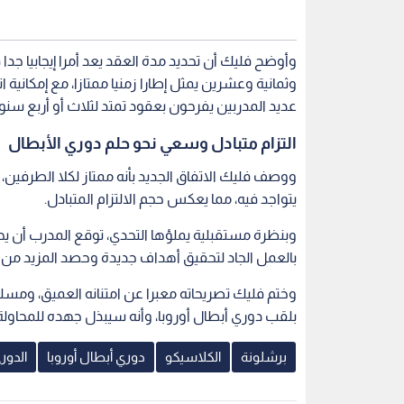
وأوضح فليك أن تحديد مدة العقد يعد أمرا إيجابيا جدا 
وثمانية وعشرين يمثل إطارا زمنيا ممتازا، مع إمكانية اتخ
عديد المدربين يفرحون بعقود تمتد لثلاث أو أربع سنو
التزام متبادل وسعي نحو حلم دوري الأبطال
ووصف فليك الاتفاق الجديد بأنه ممتاز لكلا الطرفين، مب
يتواجد فيه، مما يعكس حجم الالتزام المتبادل.
وبنظرة مستقبلية يملؤها التحدي، توقع المدرب أن ي
بالعمل الجاد لتحقيق أهداف جديدة وحصد المزيد من ا
وختم فليك تصريحاته معبرا عن امتنانه العميق، ومسل
بلقب دوري أبطال أوروبا، وأنه سيبذل جهده للمحاولة 
برشلونة
الكلاسيكو
دوري أبطال أوروبا
الدور