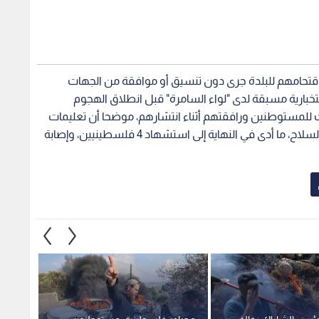
واقتحامهم للبلدة جرى دون تنسيق أو موافقة من الجهات
خبارية مسبقة لدى "لواء السامرة" قبل انطلاق الهجوم
ت للمستوطنين ورافقتهم أثناء انتشارهم، موضحا أن تعليمات
إطلاق النار كانت صريحة وسمحت للقوات باستخدام السلاح، ما أدى في النهاية إلى استشهاد 4 فلسطينيين، وإصابة