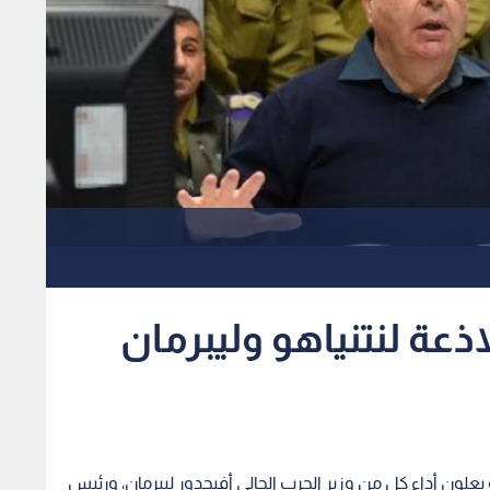
ذعة لنتنياهو وليبرمان
علون أداء كل من وزير الحرب الحالي أفيجدور ليبرمان، ورئيس