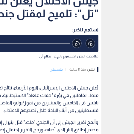
جيش الاحتلال يعلن نت
"تل": تلميح لمقتل جند
استمع للخبر:
ملاحظة: النص المسموع ناتج عن نظام آلي
نشر :
منذ 11 ساعة
|
فلسطين
أعلن جيش الاحتلال الإسرائيلي، اليوم الأربعاء، نتائ
ملط، القاطنين في بؤرة "حفات غلعاد" الاستيطانية، 
نابلس في الخامس والعشرين من تموز/يوليو الماضي
فلسطينيين من أبناء البلدة خلال تصديهم للاعتداء.
وألمح تقرير الجيش إلى أن الجندي "ملط" قتل بنيران إ
مصدر إطلاق النار الذي أصابه، ورجح التقرير احتمال إص