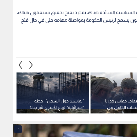
فة السياسية السائدة هناك، بمجرد يفتح تحقيق يستقيلون هناك،
انون يسمح لرئيس الحكومة بمواصلة مهامه حتى في حال فتح
إضعاف حماس جذريا
"تماسيح حول السجن".. خطة
وزارة 
سحاب الكامل من
"إسرائيلية" لردع الأسرى تثير جدلا
نجاح ت
وتدخلا قضائيا
الصارو
1