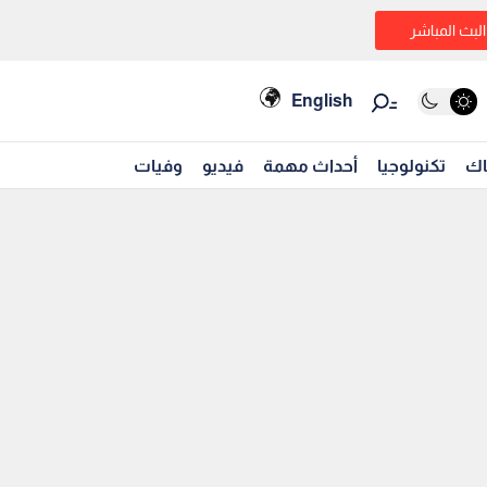
البث المباشر
English
اك
تكنولوجيا
أحداث مهمة
فيديو
وفيات