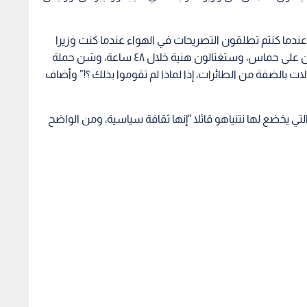
 عندما كنتم تطلقون التصريحات في الهواء عندما كنت وزيرا
للجيش وكنتم تنتقدون كل شيء، قلتم إنكم ستقضون على حماس، وستغتالون هنية خلال ٤٨ ساعة، وشن حملة
فعيل الاغتيالات بالضفة من الطائرات، إذا لماذا لم تقوموا بذلك ؟!” وأضاف
لتي يخضع لها نتنياهو قائلا "إنها ثقافة سياسية، ومن الواضح