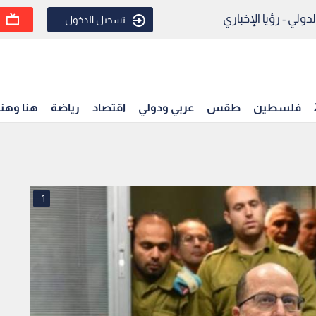
ولي - رؤيا الإخباري
تسجيل الدخول
فلسطين
طقس
عربي ودولي
اقتصاد
رياضة
هنا وهن
1