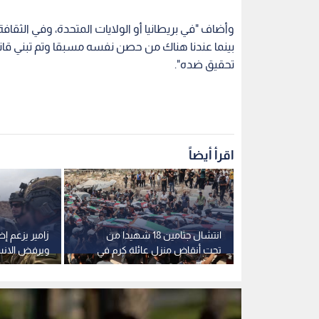
وأضاف "في بريطانيا أو الولايات المتحدة، وفي الثقا
بينما عندنا هناك من حصن نفسه مسبقا وتم تبني ق
تحقيق ضده".
اقرأ أيضاً
ارسغارد
انتشال جثامين 18 شهيدا من
زامير يزعم 
عالمية للإفراج
تحت أنقاض منزل عائلة كرم في
ويرفض الان
رغوثي.. فيديو
قطاع غزة
قطاع غزة