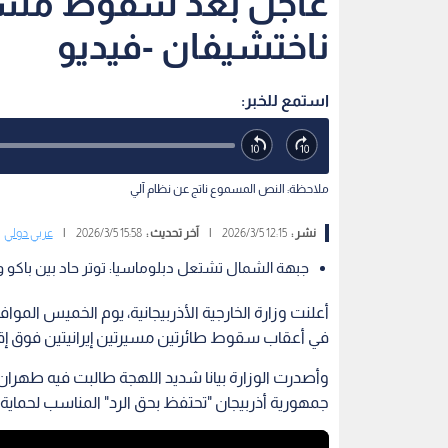
عاجل بعد سقوط مسيرا
ناختشيفان -فيديو
استمع للخبر:
ملاحظة: النص المسموع ناتج عن نظام آلي
نشر :
12:15 2026/3/5
|
آخر تحديث :
15:58 2026/3/5
|
عربي دولي
جبهة الشمال تشتعل دبلوماسيا: توتر حاد بين باك
في أعقاب سقوط طائرتين مسيرتين إيرانيتين فوق إقل
وأصدرت الوزارة بيانا شديد اللهجة طالبت فيه طهرا
جمهورية أذربيجان "تحتفظ بحق الرد" المناسب لحماية 