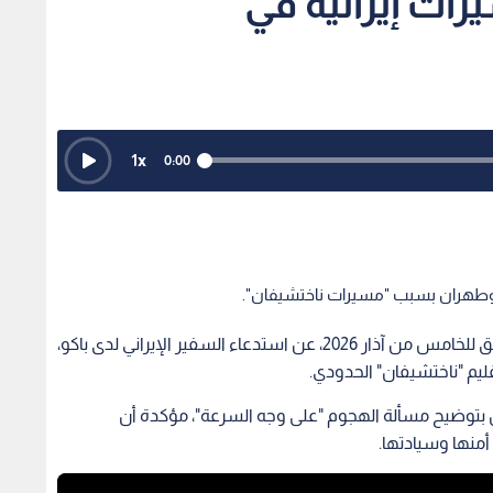
ت إيرانية في
1
x
0:00
و وطهران بسبب "مسيرات ناختشيفان".
أعلنت وزارة الخارجية الأذربيجانية، يوم الخميس الموافق للخامس من آذار 2026، عن استدعاء السفير الإيراني لدى باكو،
يم "ناختشيفان" الحدودي.
ن بتوضيح مسألة الهجوم "على وجه السرعة"، مؤكدة أن
أمنها وسيادتها.