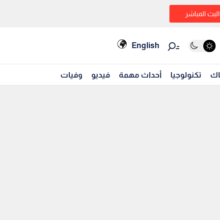
البث المباشر
English
اك
تكنولوجيا
أحداث مهمة
فيديو
وفيات