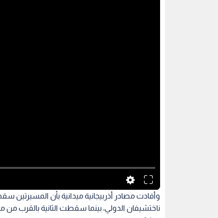
وأفادت مصادر أذربيجانية ميدانية بأن المسيرتين س
ناختشيفان الدولي، بينما سقطت الثانية بالقرب من