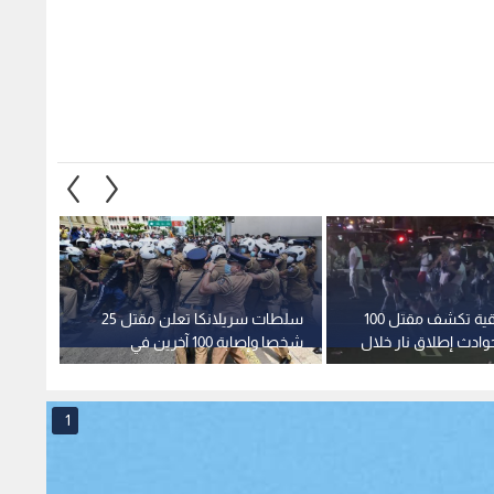
منظمة حقوقية تكشف مقتل 100
سلطات سريلانكا تعلن مقتل 25
بيان ح
دث إطلاق نار خلال
شخصا وإصابة 100 آخرين في
الاحتل
ل الأمريكي
اضطرابات سجن نيغومبو
والجرح
1