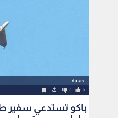
مسيرة
0
0
باكو تستدعي سفير ط