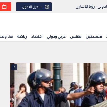
ولي - رؤيا الإخباري
تسجيل الدخول
فلسطين
طقس
عربي ودولي
اقتصاد
رياضة
هنا وهن
1