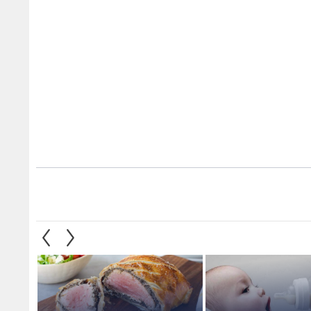
13 رضيع حتى الآن.. تحذير في
الحكم بالسجن المؤبد على امرأة
رئيس ال
ع حليب مرتبط ببكتيريا
سممت 4 من أقارب طليقها في
تحقيق 
يولي
أستراليا - فيديو
تتسلم 
2