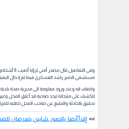
مستشفى الامير راشد العسكري فيما تم إدخال البقي
واضاف انه وعند ورود معلومة الى مديرية صحة بلدية ا
للكشف على منتجاته ليجد صاحبه قد أغلق المحل وغير 
تحقيق بالحادثة والتبليغ عن صاحب المحل لطلبه للمركز
إقرأ أيضا: بالصور..شابين يتعرضان لل