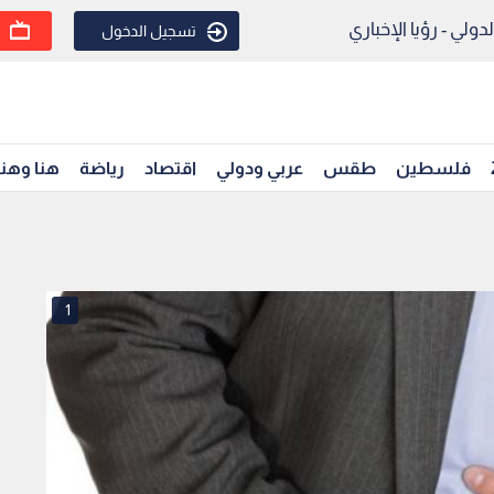
ولي - رؤيا الإخباري
تسجيل الدخول
فلسطين
طقس
عربي ودولي
اقتصاد
رياضة
هنا وهن
1