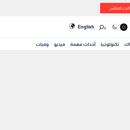
البث المباشر
English
اك
تكنولوجيا
أحداث مهمة
فيديو
وفيات