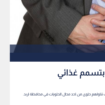
وفي التفاصيل قال مصدر أمني لرؤيا أصيب 8 أشخاص بتسمم -احدهم حالته خطيرة - حيث تم نقل 3 منهم الى