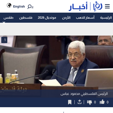
English
الرئيسية
أسعار الذهب
الأردن
مونديال 2026
فلسطين
طقس
1
الرئيس الفلسطيني محمود عباس
0
0