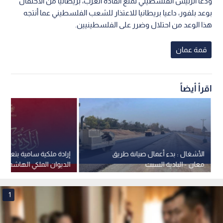
ودعا الرئيس الفلسطيني لمنع القادة العرب، بريطانيا من الاحتفال
بوعد بلفور، داعيا بريطانيا للاعتذار للشعب الفلسطيني عما أنتجه
هذا الوعد من احتلال وضرر على الفلسطينيين.
قمة عمان
اقرأ أيضاً
الأشغال : بدء أعمال صيانة طريق
إرادة ملكية سامية بتعيين
معان - البادية السبت
الديوان الملكي الهاشمي 
جلالة الملك عضوين في 
القومي
1