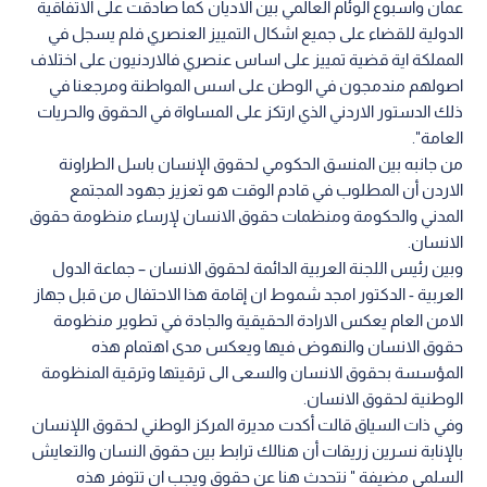
عمان واسبوع الوئام العالمي بين الاديان كما صادقت على ‏الاتفاقية
الدولية للقضاء على جميع اشكال التمييز العنصري فلم يسجل في
المملكة اية قضية تمييز ‏على اساس عنصري فالاردنيون على اختلاف
اصولهم مندمجون في الوطن على اسس المواطنة ‏ومرجعنا في
ذلك الدستور الاردني الذي ارتكز على المساواة في الحقوق والحريات
العامة".‏
من جانبه بين المنسق الحكومي لحقوق الإنسان باسل الطراونة
الاردن أن المطلوب في قادم الوقت ‏هو تعزيز جهود المجتمع
المدني والحكومة ومنظمات حقوق الانسان لإرساء منظومة حقوق
‏الانسان.‏
وبين رئيس اللجنة العربية الدائمة لحقوق الانسان – جماعة الدول
العربية - الدكتور امجد شموط ان ‏إقامة هذا الاحتفال من قبل جهاز
الامن العام يعكس الارادة الحقيقية والجادة في تطوير منظومة
‏حقوق الانسان والنهوض فيها ويعكس مدى اهتمام هذه
المؤسسة بحقوق الانسان والسعى الى ‏ترقيتها وترقية المنظومة
الوطنية لحقوق الانسان.‏
وفي ذات السياق قالت أكدت مديرة المركز الوطني لحقوق اللإنسان
بالإنابة نسرين زريقات أن ‏هنالك ترابط بين حقوق النسان والتعايش
السلمي مضيفة " نتحدث هنا عن حقوق ويجب ان تتوفر ‏هذه