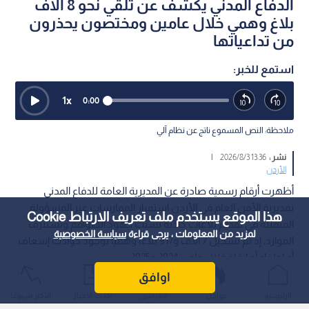
الدفاع المدني يكشف عن تلقي نحو 8 آلاف
بلاغ وهمي خلال عامين ومختصون يحذرون
من تداعياتها
استمع للخبر:
1
x
0:00
ملاحظة: النص المسموع ناتج عن نظام آلي
نشر :
13:36 2026/8/3
|
الأردن
أظهرت أرقام رسمية صادرة عن المديرية العامة للدفاع المدني
بمديرية الأمن العام في الأردن استمرار الممارسات غير المسؤولة
هذا الموقع يستخدم ملف تعريف الارتباط Cookie
المتمثلة في تقديم بلاغات كاذبة تشتت جهود الطواقم وتستنزف
لمزيد من المعلومات ، يرجى قراءة
سياسة الخصوصية
الموارد، إذ تم تسجيل 7 آلاف و917 بلاغا وهميا بوجود حوادث إسعاف
أو إطفاء أو إنقاذ خلال عامي 2024 و2025.
اوافق
الرئيسية
عواجل
المباشر
أحدث الأخبار
الأكثر شيوعًا