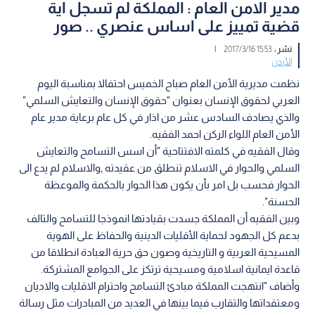
مدير الامن العام : المملكة لم تسجل اية
قضية تمييز على اساس عنصري ‏.. صور
نشر :
15:53 2017/3/16
|
الأردن
نظمت مديرية الأمن العام صباح الخميس احتفالا بمناسبة اليوم
العربي لحقوق الإنسان بعنوان ‏‏"حقوق الإنسان والتعايش السلمي"
والذي يصادف السادس عشر من اذار في كل عام برعاية مدير ‏عام
الأمن العام اللواء الركن احمد الفقيه.‏
وقال الفقيه في كلمته الافتتاحية "أن اسس التسامح والتعايش
السلمي والحوار في الاسلام تنطلق من ‏عقيدته ,والاسلام لم يدع الى
الحوار فحسب بل امر بأن يكون هذا الحوار بالحكمة والموعظة
‏الحسنة".‏
وبين الفقيه أن المملكة جسدت بقيادتها انموذجا للتسامح والتالف
بدعم كل الجهود لحماية الأقليات ‏الدينية والحفاظ على الهوية
المسيحية العربية و التاريخية وصون حق حرية العبادة انطلاقا من
‏قاعدة ايمانية اسلامية ومسيحية ترتكز على الجوامع المشتركة.‏
وأضاف "انتهجت المملكة مبادئ التسامح واحترام الاقليات والاديان
ومعتقداتها والتقارب فيما بينها ‏في العديد من المبادرات مثل رسالة