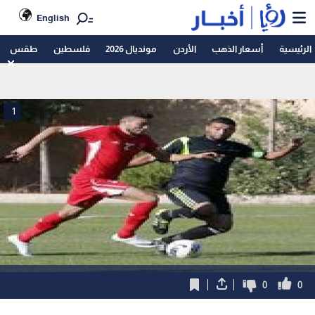
English
الرئيسية
أسعار الذهب
الأردن
مونديال 2026
فلسطين
طقس
1
0
0