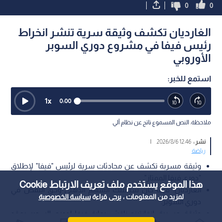
0
0
الغارديان تكشف وثيقة سرية تنشر انخراط
رئيس فيفا في مشروع دوري السوبر
الأوروبي
استمع للخبر:
1
x
0:00
ملاحظة: النص المسموع ناتج عن نظام آلي
نشر :
12:46 2026/8/6
|
رياضة
وثيقة مسربة تكشف عن محادثات سرية لرئيس "فيفا" لإطلاق
"دوري فيفا الممتاز".
هذا الموقع يستخدم ملف تعريف الارتباط Cookie
الغارديان: فيفا كان سيمتلك السهم الذهبي وحق النقض في
لمزيد من المعلومات ، يرجى قراءة
سياسة الخصوصية
دوري السوبر.
وثيقة مسربة: إنفانتينو ناقش رعاية فيفا لدوري السوبر بعقد