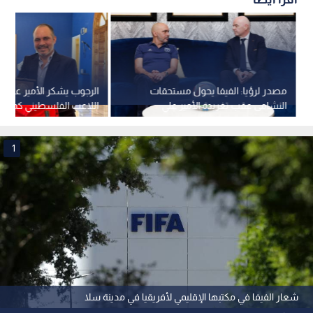
مصدر لرؤيا: الفيفا يحول مستحقات
الرجوب يشكر الأمير
النشامى عقب تغريدة الأمير علي
اللاعب الفلسطيني كمحلي
1
شعار الفيفا في مكتبها الإقليمي لأفريقيا في مدينة سلا