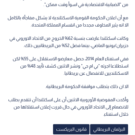
من "الضبابية الاقتصادية في اسوأ وقت ممكن".
مع أن اعلان الحكومة القومية الاسكتلندية لا يشكل مفاجأة بالكامل
الا انه يثير المخاوف مجددا من انقسام المملكة المتحدة.
وكانت اسكتلندا عارضت بنسبة 62% الخروج من الاتحاد الاوروبي في
حزيران/يونيو الماضي، بينما فضل 52% من البريطانيين ذلك.
ففي استفتاء العام 2014، حصل معارضو الاستقلال على 55% لكن
استطلاعا اجرته "بي ام جي" ونشر الاثنين كشف تأييد 48% من
الاسكتلنديين للانفصال عن بريطانيا.
الا ان ذلك يتطلب موافقة الحكومة البريطانية.
وأكدت المفوضية الأوروبية الاثنين أن على اسكتلندا أن تتقدم بطلب
للانضمام إلى الاتحاد الأوروبي في حال قررت إعلان استقلالها من
خلال استفتاء.
البرلمان البريطاني
قانون البريكست