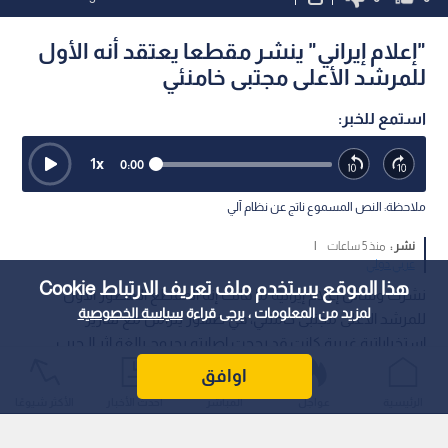
"إعلام إيراني" ينشر مقطعا يعتقد أنه الأول
للمرشد الأعلى مجتبى خامنئي
استمع للخبر:
1
x
0:00
ملاحظة: النص المسموع ناتج عن نظام آلي
نشر :
منذ 5 ساعات
|
عربي دولي
هذا الموقع يستخدم ملف تعريف الارتباط Cookie
نشرت وسائل إعلام إيرانية ما قالت إنه المقطع الـمصور الأول
لمزيد من المعلومات ، يرجى قراءة
سياسة الخصوصية
للمرشد الأعلى مجتبى خامنئي، في ظهور يتزامن مع تقارير
استخباراتية غربية كانت قد رجحت إصابته بجروح بالغة إثر الـحرب
الـراهنة.
اوافق
الرئيسية
عواجل
المباشر
أحدث الأخبار
الأكثر شيوعًا