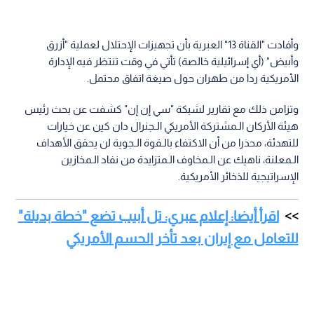
وأفادت "القناة 13" العبرية بأن تجهيزات الإحتلال لعملية "أزرق
وأبيض" (أي إسرائيلية خالصة) تأتي في وقت تنتظر فيه الإدارة
الأمريكية ردا من طهران حول صيغة اتفاق محتمل.
وتزامن ذلك مع تقارير لشبكة "سي إن إن" كشفت عن بحث رئيس
هيئة الأركان الـمشتركة الأمريكي الـجنرال دان كين عن خيارات
للتهدئة، محذرا من أن الاكتفاء بالـقوة الـجوية لن يحقق الأهداف
الـمعلنة، ناهيك عن الـمخاوف الـمتزايدة من نفاد الـمخازين
الإسراتيجية للذخائر الأمريكية.
اقرأ أيضا: إعلام عبري: تل أبيب تضع "خطة بديلة"
للتعامل مع إيران بعد تأخر الحسم الأمريكي