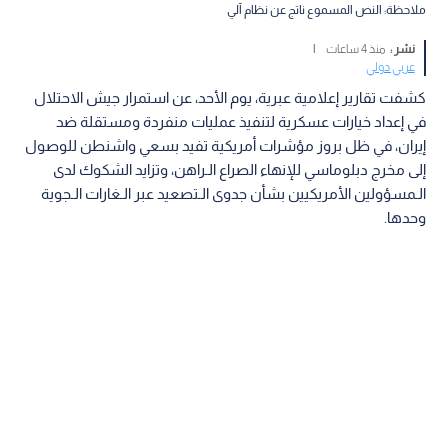
ملاحظة: النص المسموع ناتج عن نظام آلي
نشر :
منذ 4 ساعات
|
عربي دولي
كشفت تقارير إعلامية عبرية، يوم الأحد، عن استمرار جيش الاحتلال
في إعداد خيارات عسكرية لتنفيذ عمليات منفردة ومستقلة ضد
إيران، في ظل بروز مؤشرات أمريكية تفيد بسعي واشنطن للوصول
إلى مخرج دبلوماسي للإنهاء الصراع الـراهن، وتزايد الشكوك لدى
الـمسؤولين الأمريكيين بشأن جدوى الـتصعيد عبر الـغارات الـجوية
وحدها.