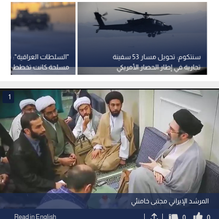
سنتكوم: تحويل مسار 53 سفينة
"السلطات العراقية": تفك
تجارية في إطار الحصار الأمريكي
مسلحة كانت تخطط لشن
المفروض على إيران
بطائرات مسيرة
1
المرشد الإيراني مجتبى خامنئي
Read in English
0
0