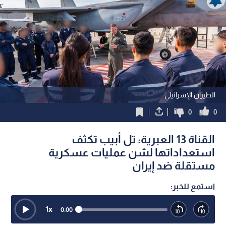
الطيران الإسرائيلي
0
0
القناة 13 العبرية: تل أبيب تكثف
استعداداتها لشن عمليات عسكرية
مستقلة ضد إيران
استمع للخبر:
1
x
0:00