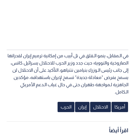
في الـمقابل، ينمو الـقلق في تل أبيب من إمكانية ترميم إيران لقدراتها
الصاروخية والنووية؛ حيث جدد وزير الحرب للاحتلال يسرائيل كاتس،
إلى جانب رئيس الـوزراء بنيامين نتنياهو، التأكيد على أن الاحتلال لن
يسمح بفرض "معادلة جديدة" تسمح لإيران باستهدافه، مؤكدين
الجاهزية لـمواجهة طهران حتى في حال غياب الـدعم الأمريكي
الـكامل.
أمريكا
الاحتلال
إيران
الحرب
اقرأ أيضاً