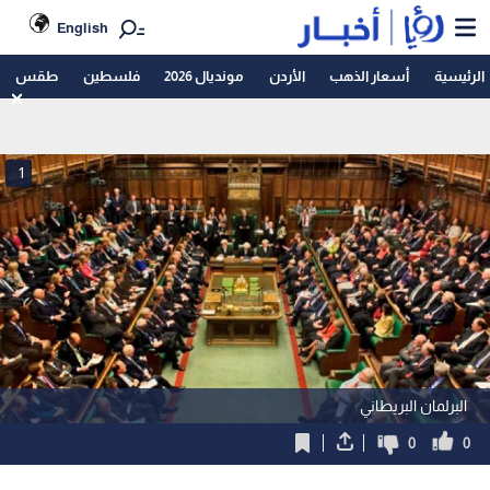
English
الرئيسية
أسعار الذهب
الأردن
مونديال 2026
فلسطين
طقس
1
البرلمان البريطاني
0
0