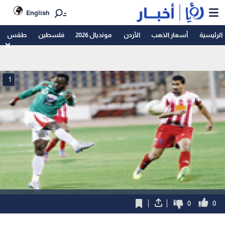
English
الرئيسية
أسعار الذهب
الأردن
مونديال 2026
فلسطين
طقس
1
0
0