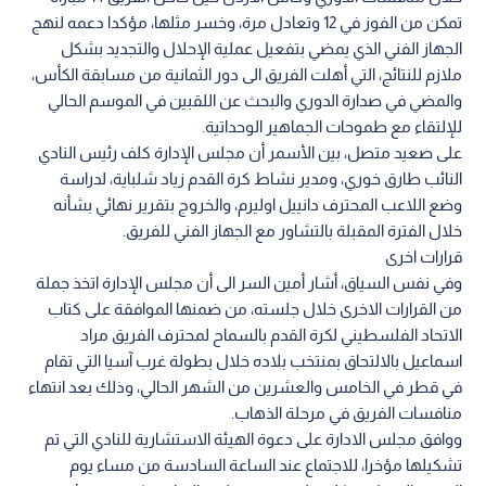
تمكن من الفوز في 12 وتعادل مرة، وخسر مثلها، مؤكدا دعمه لنهج
الجهاز الفني الذي يمضي بتفعيل عملية الإحلال والتجديد بشكل
ملازم للنتائج، التي أهلت الفريق الى دور الثمانية من مسابقة الكأس،
والمضي في صدارة الدوري والبحث عن اللقبين في الموسم الحالي
للإلتقاء مع طموحات الجماهير الوحداتية.
على صعيد متصل، بين الأسمر أن مجلس الإدارة كلف رئيس النادي
النائب طارق خوري، ومدير نشاط كرة القدم زياد شلباية، لدراسة
وضع اللاعب المحترف دانييل اوليرم، والخروج بتقرير نهائي بشأنه
خلال الفترة المقبلة بالتشاور مع الجهاز الفني للفريق.
قرارات اخرى
وفي نفس السياق، أشار أمين السر الى أن مجلس الإدارة اتخذ جملة
من القرارات الاخرى خلال جلسته، من ضمنها الموافقة على كتاب
الاتحاد الفلسطيني لكرة القدم بالسماح لمحترف الفريق مراد
اسماعيل بالالتحاق بمنتخب بلاده خلال بطولة غرب آسيا التي تقام
في قطر في الخامس والعشرين من الشهر الحالي، وذلك بعد انتهاء
منافسات الفريق في مرحلة الذهاب.
ووافق مجلس الادارة على دعوة الهيئة الاستشارية للنادي التي تم
تشكيلها مؤخرا، للاجتماع عند الساعة السادسة من مساء يوم