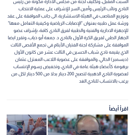
السبت المقبل، وتكليف لجنة من مجلس الادارة مكونة من رئيس
النادي ونائب الرئيس وأمين السر للإشراف على عملية الانتخاب
وتوزيع المناصب في الهيئة الاستشارية، الى جانب الموافقة على عقد
ورشة عمل طبيه بعنوان "الإصابات الرياضية وكيفية التعامل معها"
للإجهزة الادارية والفنية والطبية لفرق النادي كافة، بإشراف عضو
الجهاز الطبي لفريق الكرة الأول بالنادي د. جمعة أبو ذياب، وتقرر ايضا
الموافقة على مشاركة لجنة الفتيان الأيتام في تجمع الأقصى الثالث
الذي يقيمه نادي شباب الحسين في الثالث عشر من كانون الأول
(ديسمبر) الحالي، والموافقة على عضوية اللاعب المعتزل عثمان
برهومة كأعضاء هيئة عامة في النادي، وتخفيض رسوم الإنتساب
لعضوية النادي الذهبية لتصبح 200 دينار بدلا من 500 دينار لكل من
يرغب بالانتساب للنادي.الغد
اقرأ أيضاً