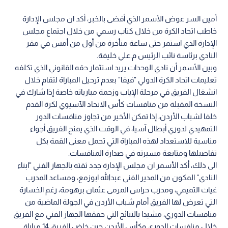
أمين السر عوض الأسمر الذي أفضى بالخبر، أكد ان مجلس الإدارة
خاطب اتحاد الكرة من خلال كتاب رسمي من خلال اجتماع مجلس
الإدارة الذي استمر حتى ساعة متأخرة من أول من أمس في مقر
النادي برئاسة نائب الرئيس م.علي خليفة.
وبين الأسمر أن نادي الوحدات يريد استثمار حقه القانوني الذي تكلفه
تعليمات اتحاد الكرة الدولي "فيفا" بعدم ترحيل المباراة لتقام خلال
انشغال الفريق في مرحلة الإياب وزحمة مبارياته خاصة إذا شارك في
النسخة المقبلة من منافسات كأس الاتحاد الآسيوي لكرة القدم
خلفا لشباب الأردن، إذا تمكن الأخير من تجاوز منافسات الدور
التمهيدي لدوري أبطال آسيا، في الوقت الذي يمنح الفريق أجواء
مناسبة للاستعداد لهذه المباراة التي تحمل معنى القمة بكل
تفاصيلها ومتابعة مسيرته في صدارة المنافسات.
الى ذلك، أكد الأسمر ان مجلس الإدارة جدد ثقته بالجهاز الفني "ابناء
النادي" المكون من المدير الفني عبدالله ابوزمع، ومساعد المدرب
غياث التميمي، ومدرب حراس المرمى عثمان برهومة، رغم الخسارة
التي تعرض لها الفريق أمام شباب الأردن في الجولة الماضية من
منافسات الدوري، مشيدا بالنتائج التي حققها الجهاز الفني مع الفريق
خلال منافسات الدوري وكأس الأردن حين خاض الفريق 14 مباراة