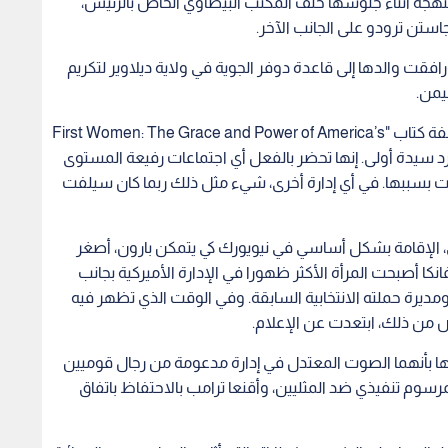
ذي عين في منصب كبير مستشاري الرئيس، كانت واضحة حتى قبل
الرئيس الأميركي ورئيس الوزراء الياباني شينزو آبي في برج ترامب،
بل الأمر بردود أفعال عنيفة سريعا، خاصة بعد انتشار تقارير
ء الخاصة بها في اليابان.
ا إذا كان الغرض من تقربها إلى المكتب البيضاوي هو الترويج
لي عن عروض الأزياء من أجل التركيز في الحملة الانتخابية.
ة من إدارة ترامب، أصبح حضور إيفانكا في الاجتماعات رفيعة
تهجة أثناء جلوسها خلف المكتب البيضاوي الخاص بالرئيس،
ستن ترودو على الجانب الآخر.
افقت والدها إلى قاعدة دوفر الجوية في ولاية ديلاوير لتكريم
يمن.
وقالت الكاتبة الأميركية كيت أندرسون برور، وهي مؤلفة كتاب "First Women: The Grace and Power of America’s
كا) أكثر من مجرد سيدة أولى. إنها تحضر بالفعل أي اجتماعات رفيعة المستوى
ات بسببها. في أي إدارة أخرى، شيء مثل ذلك ربما كان سيلفت