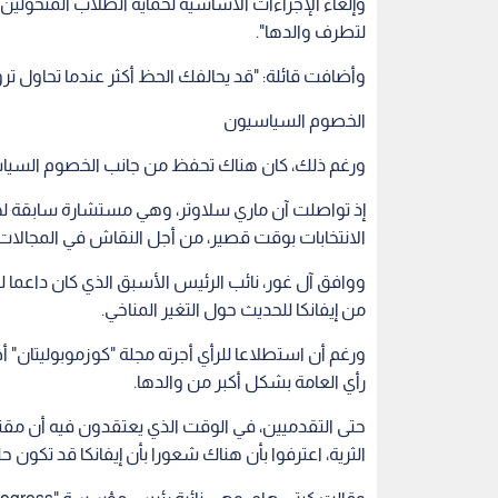
وقال باسيكوف: "المتاجر لا تتخذ قرارات سياسية عاد
وأضاف: "هل إحاطة نفسها بالسياسة يساعدها؟ لا أع
لديها علامة تجارية صغيرة، ولفتت الانتباه بسبب ترشح
وقال النقاد إن إيفانكا، التي تنصب نفسها مدافعة ع
التسجيلات المسربة من هوليوود في 2005، والتي تفاخر فيها بتحرشه بالنساء.
منتجات إيفانكا: "السياسات الوحشية وغير الدستوري
وإلغاء الإجراءات الأساسية لحماية الطلاب المتحولين 
لتطرف والدها".
وأضافت قائلة: "قد يحالفك الحظ أكثر عندما تحاول ت
الخصوم السياسيون
ورغم ذلك، كان هناك تحفظ من جانب الخصوم السياسيي
إذ تواصلت آن ماري سلاوتر، وهي مستشارة سابقة لهيل