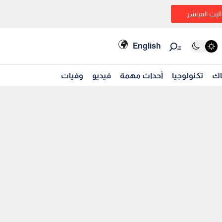
البث المباشر
English
اك
تكنولوجيا
أحداث مهمة
فيديو
وفيات