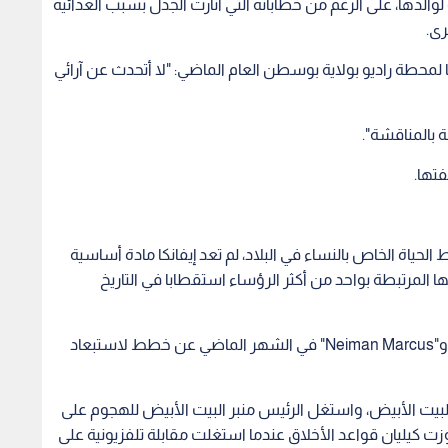
كي، الإقامة بشكل أساسي في نيويورك كي يتمكن بارون، أصغر
انكا أصبحت المرأة الأكثر ظهورا في الإدارة الأميركية بجانب
ومديرة حملته الانتخابية السابقة. وفي الوقت الذي تظهر فيه
يض من ذلك، ابتعدت عن الإعلام.
ا بأنهما الصوت المعتدل في إدارة مدعومة من رجال قوميين
لمرسوم تنفيذي ضد المثليين، وأقنعا ترامب بالاحتفاظ باتفاق
 لوالدها، على الرغم من خطاباته التي أثارت الجدل بسبب العدائية
رى.
لمحطة راديو بولاية بوسطن العام الماضي: "لا أتحدث عن آرائي
ة بالمناقشة".
تها.