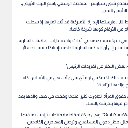
الحياة الخاص بالنساء في البلاد، لم تعد إيفانكا مادة أساسية
 المرتبطة بواحد من أكثر الرؤساء استقطابا في التاريخ
ونظرا لانخفاض مبيعاتها، أعلنت متاجر "Nordstrom" و"Neiman Marcus" في الشهر الماضي عن خطط لاستبعاد
بيت الأبيض، واستغل الرئيس منبر البيت الأبيض للهجوم على
، ثم تجاوزت كيليان قواعد الأخلاق عندما استغلت مقابلة تلفزيونية على
ا استخدم شون سبايسر، المتحدث الرسمي باسم البيت الأبيض،
لرئيس للمتجر.
لتي مارستها الإدارة الأميركية قد آتت ثمارها. إذ سجلت
صاح عن الأرقام كونها شركة خاصة.
روبرت باسيكوف، رئيس شركة "BrandKeys"، وهي شركة متخصصة في أبحاث واستشارات العلامات التجارية
تشير إلى أن العلامة التجارية الخاصة بإيفانكا حققت خسائر
.