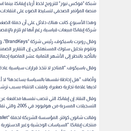
علامتها التجارية
فبعد أن كانت تتصدر أغلفة أكبر مجلات الأزياء في نمط 
لهذه المجلات؛ إذ يحاول المحررون تجنب إبراز شخصيتها
الحديث.
منتجات إيفانكا من تشكيلاتها.
تسبب هذا القرار في إشعال ثورة من الغضب داخل ال
متجر "Nordstrom" في سلسلة من التغريدات
شبكة "فوكس نيوز" للترويج لخط أزياء إيفانكا، بينم
منصة المؤتمر الصحفي لتسليط الضوء على انتقادات ا
وهذا الأسبوع، كانت هناك دلائل على أن حملة الضغط ا
شركة إيفانكا مبيعات قياسية، رغم أنها لم تلزم بالإف
وقال 
وتقوم بتحليل سلوك المستهلكين، إن التقارير الضمنية 
بالتأكيد بالنظر إلى الأشهر الثمانية عشر الماضية إجمالا