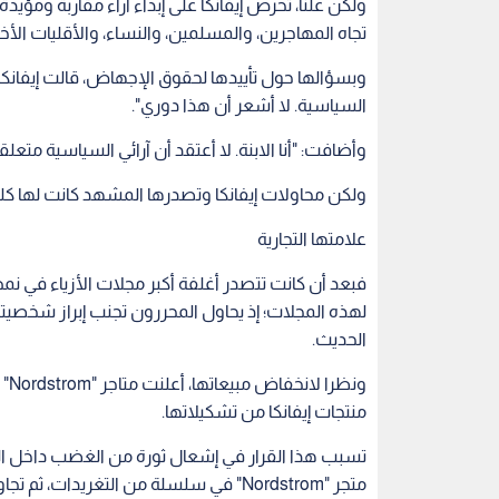
النظر بشكل أكبر".
وفي حين اختارت ميلانيا ترامب، زوجة الرئيس الأمير
أبناء ترامب، من البقاء في مدرسته، يمكن القول إن إيف
كيليان كونواي، كبيرة المستشارين القانونيين لترامب 
كيليان على شبكات التلفزيون، فإن إيفانكا، على النق
وتصف بعض التسريبات المصاغة بعناية إيفانكا وزوجه
يمينيين. وإذا صحت بعض التقارير، فإن الثنائي تصديا 
أوباما بشأن مواجهة التغير المناخي.
ولكن علنا، تحرص إيفانكا على إبداء آراء مقاربة ومؤيدة
تجاه المهاجرين، والمسلمين، والنساء، والأقليات الأخ
وبسؤالها حول تأييدها لحقوق الإجهاض، قالت إيفانكا 
السياسية. لا أشعر أن هذا دوري".
وأضافت: "أنا الابنة. لا أعتقد أن آرائي السياسية متعلق
ولكن محاولات إيفانكا وتصدرها المشهد كانت لها كلف