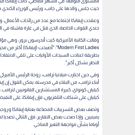
السيطرة البارزة لإيفانكا وزوجها جاريد كوشنر، ال
تشكيل الإدارة الجديدة.
فبعد 9 أيام فقط من الانتخابات، جلسا هناك بجوار 
في أول لقاء للرئيس المنتخب مع رئيس دولة أخرى. وقو
عن قيام إيفانكا بإبرام صفقات تجارية متعلقة بخط الأزيا
هذه اللحظة شهدت بداية العديد من المناقشات حول م
للعلامة التجارية التي أسستها قبل وقت طويل من التخ
ولكن منذ ذلك الحين، ووسط المراحل الفوضوية المبكر
المستوى متوقعا. في الشهر الماضي، كانت إيفانكا مب
حيث جلس والدها على جانب، ورئيس الوزراء الكندي جا
وعقدت إيفانكا اجتماعا مع عدد من رائدات الأعمال، ور
جندي القوات الخاصة، الذي قتل في غارة فاشلة في ال
Modern First Ladies": "أصبحت (إيفان
بطريقة اعتادت السيدات الأوليات على تلقي الانتقاد