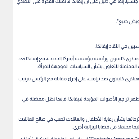
ة، بغض النظر عن تغريدات الرئيس".
تقد ذلك. لا يمكنني لوم أي شيء آخر، هي في الأساس كانت
 والدها للرئاسة".
ن حقوق المرأة، تجاوزت كثيرا عندما وقفت في صف والدها بعد
وقالت شانون كولتر، المؤسسة الشريكة لحملة "GrabYourWallet"، وهي حركة لمقاطعة منتجات ترامب بما فيها
ة مثل حظر دخول المسلمين، وترحيل المهاجرين الكادحين،
جنسيا، إنما هي دليل على أن إيفانكا لا تملك القدرة على التصدي
رويض ضبع".
ن في انتقاد إيفانكا.
اري كلينتون ورئيسة مؤسسة أميركا الجديدة، مع إيفانكا بعد