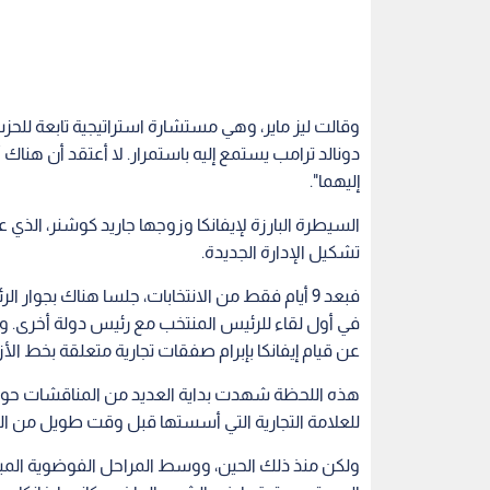
السيطرة على بعض السياسات المتشددة للإدارة الأمي
ويقول المراقبون إن السؤال هو: هل ستتمكن إيفانكا 
سوف تكون بوقا لعرض نهج والدها المتشدد بأسلوب أك
وقالت ليز ماير، وهي مستشارة استراتيجية تابعة للحزب
دونالد ترامب يستمع إليه باستمرار. لا أعتقد أن هناك 
إليهما".