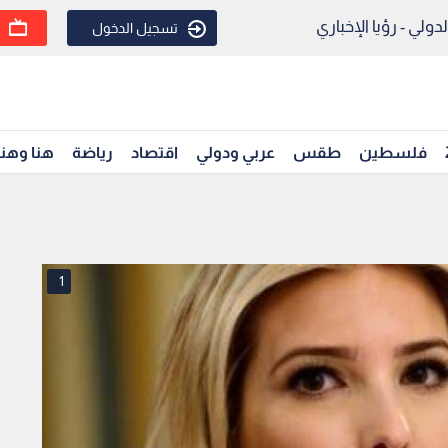
ولي - رؤيا الإخباري
تسجيل الدخول
فلسطين
طقس
عربي ودولي
اقتصاد
رياضة
هنا وهن
1