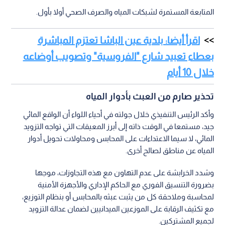
المتابعة المستمرة لشبكات المياه والصرف الصحي أولا بأول.
اقرأ أيضا: بلدية عين الباشا تعتزم المباشرة
بعطاء تعبيد شارع "الفروسية" وتصويب أوضاعه
خلال 10 أيام
تحذير صارم من العبث بأدوار المياه
وأكد الرئيس التنفيذي خلال جولته في أحياء اللواء أن الواقع المائي
جيد، مستمعا في الوقت ذاته إلى أبرز المعيقات التي تواجه التزويد
المائي، لا سيما الاعتداءات على المحابس ومحاولات تحويل أدوار
المياه عن مناطق لصالح أخرى.
وشدد الخرابشة على عدم التهاون مع هذه التجاوزات، موجها
بضرورة التنسيق الفوري مع الحاكم الإداري والأجهزة الأمنية
لمحاسبة وملاحقة كل من يثبت عبثه بالمحابس أو بنظام التوزيع،
مع تكثيف الرقابة على الموزعين الميدانيين لضمان عدالة التزويد
لجميع المشتركين.