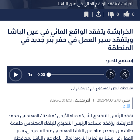
الخرابشة يتفقد الواقع المائي في عين الباشا
0
0
الخرابشة يتفقد الواقع المائي في عين الباشا
ويتفقد سير العمل في حفر بئر جديد في
المنطقة
استمع للخبر:
1
x
0:00
ملاحظة: النص المسموع ناتج عن نظام آلي
نشر :
12:48 2026/6/30
|
آخر تحديث :
12:51 2026/6/30
الأردن
تفقد الرئيس التنفيذي لشركة مياه الأردن "مياهنا"، المهندس محمد
الخرابشة، يرافقه مساعد الرئيس التنفيذي للبلقاء المهندس طعمة
طاشمان، ومدير مياه عين الباشا المهندس عيد السمردلي، سير
العمل في مشاريع تعزيز التزويد المائي للواء عين الباشا بمحافظة