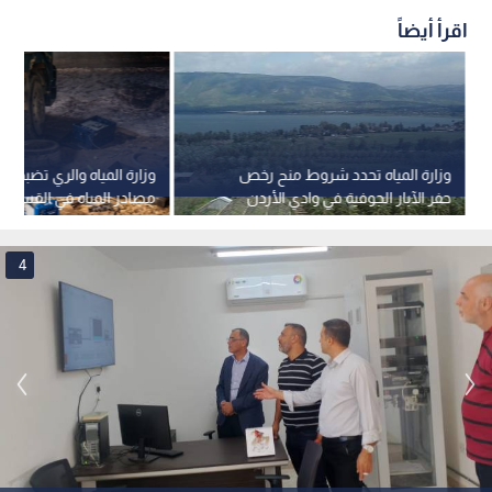
اقرأ أيضاً
وزارة المياه تحدد شروط منح رخص
وزارة المياه والري تضبط ا
حفر الآبار الجوفية في وادي الأردن
مصادر المياه في القسطل
4