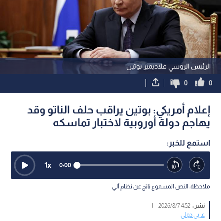
الرئيس الروسي فلاديمير بوتين
0
0
إعلام أمريكي: بوتين يراقب حلف الناتو وقد
يهاجم دولة أوروبية لاختبار تماسكه
استمع للخبر:
1
x
0:00
ملاحظة: النص المسموع ناتج عن نظام آلي
نشر :
4:52 2026/8/7
|
عربي دولي