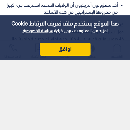
أكد مسؤولون أمريكيون أن الولايات المتحدة استنزفت جزءا كبيرا
من مخزونها الإستراتيجي من هذه الأسلحة
هذا الموقع يستخدم ملف تعريف الارتباط Cookie
كشف النقاب عن تقارير استخباراتية أمريكية جديدة أوردتها صحيفة
لمزيد من المعلومات ، يرجى قراءة
سياسة الخصوصية
وول ستريت جورنال الأمريكية، تشير إلى أن الرئيس الروسي
فلاديمير بوتين قد يسعى لاختبار مدى تماسك وصلابة حلف شمال
الأطلسي (الناتو) خلال السنوات القليلة القادمة.
اوافق
الرئيسية
عواجل
المباشر
أحدث الأخبار
الأكثر شيوعًا