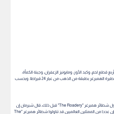
63 دولارا، وتتكون من أربع قطع لحم، وكبد الأوز، ومايونيز الزعفران، وجبنة الكمأة،
وكاتشاب التوت البري الأسود. وتغطى قطعة خبز شطيرة الهمبرغر بطبقة من الذهب من عيار 24 قيراطا. وبحسب
ولدى سؤاله عما إذا قامت شخصية شهيرة أخرى بتناول شطائر همبرغر "The Roadery" قبل ذلك، قال شيرمان إن
خصوصية زبائنه المشاهير مهمة، لكنه اكتفى بالقول إن عددا من الممثلين العالميين قد تناولوا شطائر همبرغر "The