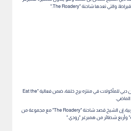
وشاركت شاحنة "The Roadery" في فعاليات مهرجان دبي للمأكولات في منتزه برج خلفة، ضمن فعالية "Eat the
وقال صاحب المطعم دان شيرمان لموقع CNN بالعربية، إن الشيخ قصد شاحنة "The Roadery" مع مجموعة من
" وأربع شطائر من همبرغر "رودي."