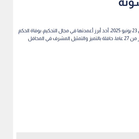
ونة
فقدت الأسرة الرياضية الأردنية والعربية، اليوم الإثنين 23 يونيو 2025، أحد أبرز أعمدتها في مجال التحكيم، بوفاة الحكم
الدولي السابق عوني حسونة، بعد مسيرة امتدت لأكثر من 27 عاما، حافلة بالتميز والتمثيل المشرف في المحافل