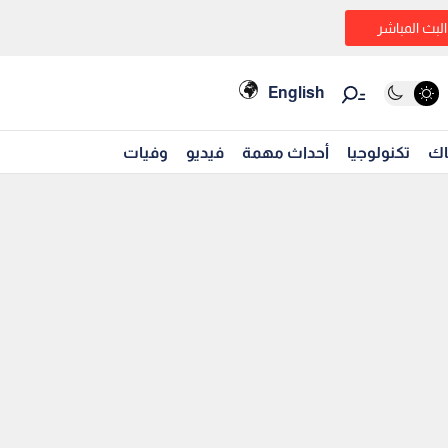
البث المباشر
English
اك
تكنولوجيا
أحداث مهمة
فيديو
وفيات