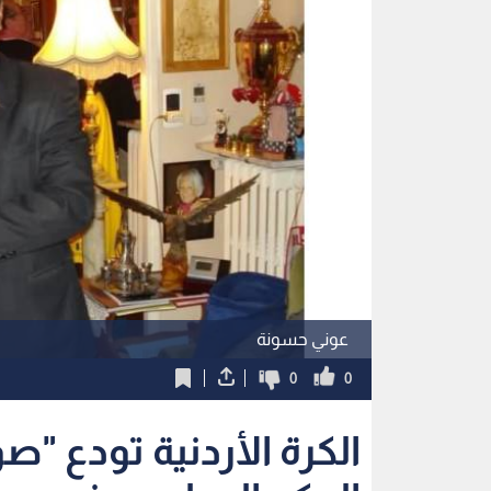
عوني حسونة
0
0
الكرة الأردنية تودع "ص