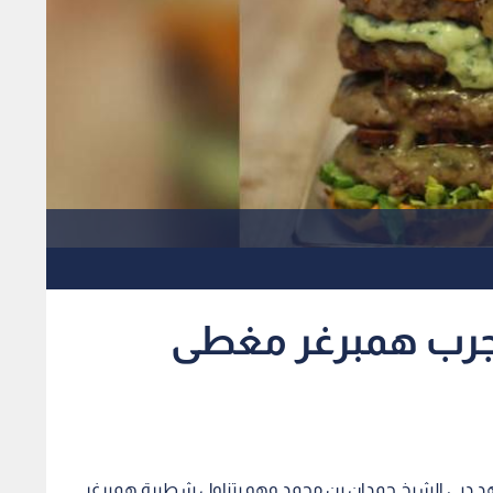
جرب همبرغر مغطى
هد دبي الشيخ حمدان بن محمد وهو يتناول شطيرة همبرغر