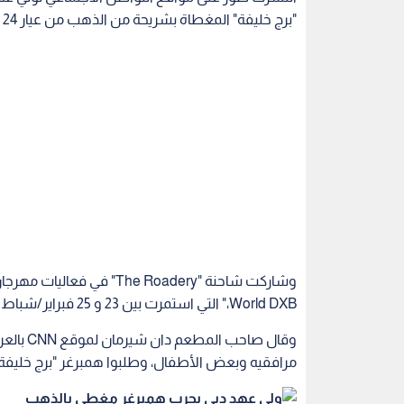
"برج خليفة" المغطاة بشريحة من الذهب من عيار 24 قيراطا، والتي تعدها شاحنة "The Roadery."
World DXB،" التي استمرت بين 23 و 25 فبراير/شباط الماضي.
مرافقيه وبعض الأطفال، وطلبوا همبرغر "برج خليفة