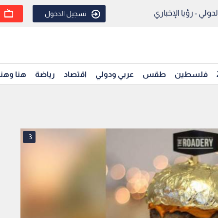
ولي - رؤيا الإخباري
تسجيل الدخول
فلسطين
طقس
عربي ودولي
اقتصاد
رياضة
هنا وهن
3