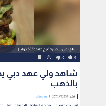
يبلغ ثمن شطيرة "برج خليفة" 63 دولارا
0
0
شاهد ولي عهد دبي ي
بالذهب
نشر :
23:56 2017/3/5
|
هنا وهناك
انتشرت صور على مواقع التواصل الاجتماعي لولي ع