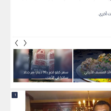
ت أخرى.
ئد المنسف الأردني
سعر كيلو لحم بـ99 دينارا يثير جدلا
ما هي 
ساخرا في الأردن
1