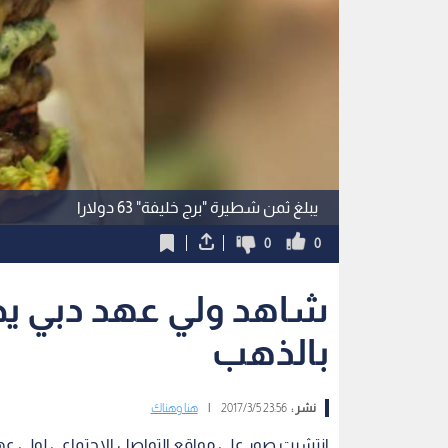
يبلغ ثمن شطيرة "برج خليفة" 63 دولارا
0
0
شاهد ولي عهد دبي ي
بالذهب
نشر :
23:56 2017/3/5
|
هنا وهناك
انتشرت صور على مواقع التواصل الاجتماعي لولي ع