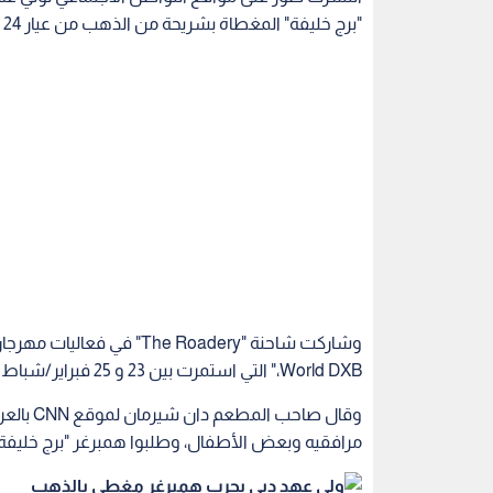
"برج خليفة" المغطاة بشريحة من الذهب من عيار 24 قيراطا، والتي تعدها شاحنة "The Roadery."
World DXB،" التي استمرت بين 23 و 25 فبراير/شباط الماضي.
مرافقيه وبعض الأطفال، وطلبوا همبرغر "برج خليفة