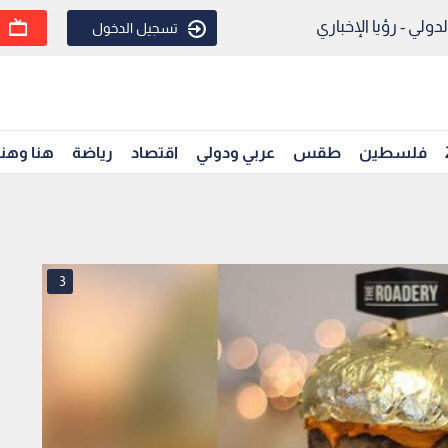
ولي - رؤيا الإخباري
تسجيل الدخول
فلسطين
طقس
عربي ودولي
اقتصاد
رياضة
هنا وهن
3