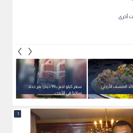
ت أخرى.
ئد المنسف الأردني
سعر كيلو لحم بـ99 دينارا يثير جدلا
ما هي 
ساخرا في الأردن
1