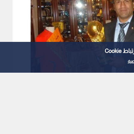
Cooki
ية
وت الصافرة" الأول: رحيل