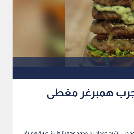
جرب همبرغر مغطى
هد دبي الشيخ حمدان بن محمد وهو يتناول شطيرة همبرغر