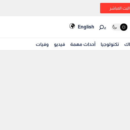
البث المباشر
English
اك
تكنولوجيا
أحداث مهمة
فيديو
وفيات