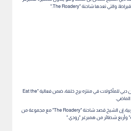
وشاركت شاحنة "The Roadery" في فعاليات مهرجان دبي للمأكولات في منتزه برج خلفة، ضمن فعالية "Eat the
وقال صاحب المطعم دان شيرمان لموقع CNN بالعربية، إن الشيخ قصد شاحنة "The Roadery" مع مجموعة من
" وأربع شطائر من همبرغر "رودي."