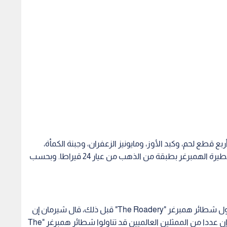
63 دولارا، وتتكون من أربع قطع لحم، وكبد الأوز، ومايونيز الزعفران، وجبنة الكمأة،
وكاتشاب التوت البري الأسود. وتغطى قطعة خبز شطيرة الهمبرغر بطبقة من الذهب من عيار 24 قيراطا. وبحسب
ولدى سؤاله عما إذا قامت شخصية شهيرة أخرى بتناول شطائر همبرغر "The Roadery" قبل ذلك، قال شيرمان إن
خصوصية زبائنه المشاهير مهمة، لكنه اكتفى بالقول إن عددا من الممثلين العالميين قد تناولوا شطائر همبرغر "The