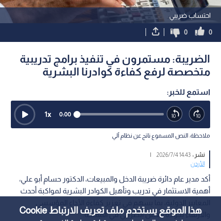
احتساب ضريبي
0
0
الضريبة: مستمرون في تنفيذ برامج تدريبية
متخصصة لرفع كفاءة كوادرنا البشرية
استمع للخبر:
1
x
0:00
ملاحظة: النص المسموع ناتج عن نظام آلي
نشر :
14:43 2026/7/4
|
الأردن
أكد مدير عام دائرة ضريبة الدخل والمبيعات، الدكتور حسام أبو علي،
أهمية الاستثمار في تدريب وتأهيل الكوادر البشرية لمواكبة أحدث
المعايير الدولية، بما يسهم في تعزيز كفاءة الأداء المؤسسي
هذا الموقع يستخدم ملف تعريف الارتباط Cookie
والارتقاء بجودة العمل الضريبي في المملكة.