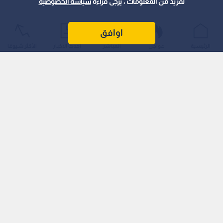
لمزيد من المعلومات ، يرجى قراءة
سياسة الخصوصية
اوافق
الرئيسية
عواجل
المباشر
أحدث الأخبار
الأكثر شيوعًا
جاء ذلك خلال رعايته ورشة عمل متخصصة نظمتها الدائرة، يوم
السبت 4 تموز (يوليو) 2026م، بالتعاون مع جمعية المحاسبين
القانونيين الأردنيين، بعنوان "المعيار الدولي لإعداد التقارير المالية
(IFRS 18): العرض والإفصاح في القوائم المالية – التعديلات
والمتطلبات الجديدة".
تعزيز الحوكمة ورفع كفاءة المدققين