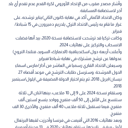
وأشار مصدر مقرب من الإتحاد الأوروبي لكرة القدم عدم تقدم أي بلد
آخر لاستضافة المسابقة.
وكان الاتحاد الألماني أكد في نهاية كانون الثاني/يناير ترشحه، على
غرار ما قام به رئيس الاتحاد التركي يلدريم دميرورن في 15 شباط/
فبراير.
وكانت تركيا قد ترشحت لاستضافة نسخة 2020، بيد أنها فضلت
الانسحاب والتركيز على نهائيات 2024.
وأعلنت أربعة دول اسكندينافية (الدنمارك، السويد، فنلندا، النروج)
عدولها عن ترشح مشترك في نهاية شباط/فبراير.
وسيعلن الاتحاد القاري رسميا في العاشر من آذار/مارس اسماء
الدول المرشحة. وسترسل طلبات الترشح في موعد أقصاه 27
نيسان/ابريل 2018، ثم يتم اختيار الدولة المضيفة في ايلول/سبتمبر
2018.
وستقام نسخة 2024 على 9 إلى 10 ملاعب، بينها اثنان الى ثلاثة
ستتسع على الأقل إلى 50 ألف متفرج وواحد يتسع لستين ألف
متفرج، فيما تستقبل ثلاثة ملاعب 40 ألف متفرج، والأخرى 30 الف
متفرج.
وبعد نهائيات 2016 التي أقيمت في فرنسا وأحرزت لقبها البرتغال
لأول مرة في تاريخها، ستقام نهائيات 2020 في 13 مدينة أوروبية