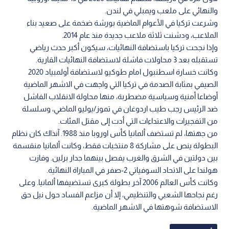
والنهائي على ملعب ويمبلي في لندن.
وشرعت تركيا في الأعوام الماضية بورشة ضخمة على صعيد بناء
الملاعب، ودشنت ثلاثة ملاعب جديدة منذ عام 2014.
وإذا نجحت تركيا باستضافة النهائيات، سيكون أكبر حدث رياضي
تستقبله بعد 3 محاولات فاشلة لاستضافة النهائيات القارية.
وكانت خسارة اسطنبول امام طوكيو لاستضافة أولمبياد 2020
الصيفي بمثابة الصدمة في تركيا التي واجهت في الاشهر الماضية
أوضاعا أمنية وسياسية مضطربة، منها محاولة الانقلاب الفاشل
ضد الرئيس رجب طيب اردوغان في تموز/يوليو الماضي، وسلسلة
من التفجيرات والاعتداءات التي أدت إلى مقتل المئات.
من جهتها، لم تستضف ألمانيا كأس اوروبا منذ 1988. آنذاك كان نظام
البطولة ينص على مشاركة 8 منتخبات فقط، وكانت ألمانيا منقسمة
بين دولتين في الشرق والغرب يفصل بينهما جدار برلين. وفازت
هولندا على الاتحاد السوفياتي 2-صفر في المباراة النهائية.
وكانت كأس العالم 2006 آخر بطولة كبرى تستضيفها ألمانيا. وعلى
رغم نجاحها الشعبي والتنظيمي، إلا أن مزاعم الفساد حول نيل حق
الاستضافة شوهتها في الاشهر الماضية.