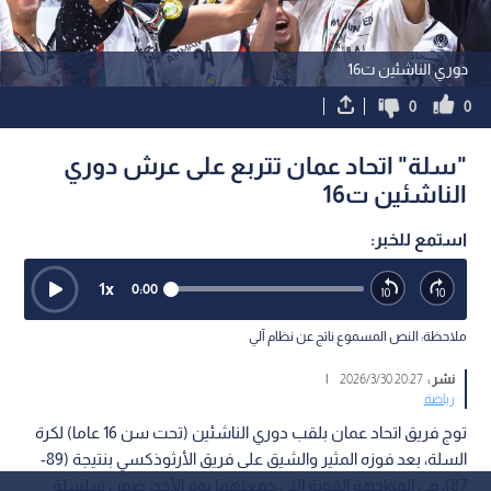
دوري الناشئين ت16
0
0
"سلة" اتحاد عمان تتربع على عرش دوري
الناشئين ت16
استمع للخبر:
1
x
0:00
ملاحظة: النص المسموع ناتج عن نظام آلي
نشر :
20:27 2026/3/30
|
رياضة
توج فريق اتحاد عمان بلقب دوري الناشئين (تحت سن 16 عاما) لكرة
السلة، بعد فوزه المثير والشيق على فريق الأرثوذكسي بنتيجة (89-
87)، في المواجهة القوية التي جمعتهما يوم الأحد، ضمن سلسلة