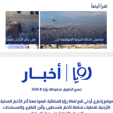
اقرأ أيضاً
تفاصيل الحالة الجوية المتوقعة من
هل يتأثر الأردن بموجات حر
الثلاثاء وحتى الجمعة
الطقس المتوقعة؟
جميع الحقوق محفوظة رؤيا © 2026
موقع إخباري أردني تابع لقناة رؤيا الفضائية. تابعوا معنا آخر الأخبار المحلية
الأردنية، تغطيات شاملة لأخبار فلسطين، وأبرز التقارير والمستجدات