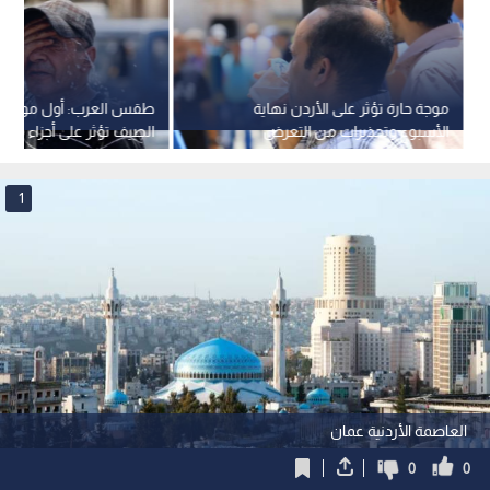
موجة حارة تؤثر على الأردن نهاية
طقس العرب: أول موجة ح
الأسبوع وتحذيرات من التعرض
الصيف تؤثر على أجزاء من ا
المباشر للشمس
1
العاصمة الأردنية عمان
0
0