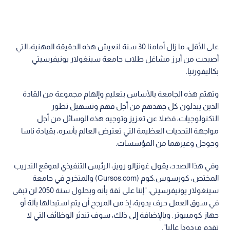
على الأقل، ما زال أمامنا 30 سنة لنعيش هذه الحقيقة المهنية، التي
أصبحت من أبرز مشاغل طلاب جامعة سينغولار يونيفرسيتي
بكاليفورنيا.
وتهتم هذه الجامعة بالأساس بتعليم وإلهام مجموعة من القادة
الذين يبذلون كل جهدهم من أجل فهم وتسهيل تطور
التكنولوجيات، فضلا عن تعزيز وتوجيه هذه الوسائل من أجل
مواجهة التحديات العظيمة التي تعترض العالم بأسره، بقيادة ناسا
وجوجل وغيرهما من المؤسسات.
وفي هذا الصدد، يقول غونزالو رويز، الرئيس التنفيذي لموقع التدريب
المختص، كورسوس.كوم (Cursos.com) والمتخرج في جامعة
سينغولار يونيفرسيتي، "إننا على ثقة بأنه وبحلول سنة 2050 لن تبقى
في سوق العمل حرف يدوية، إذ من المرجح أن يتم استبدالها بآلة أو
جهاز كومبيوتر. وبالإضافة إلى ذلك، سوف تندثر الوظائف التي لا
تقدم مردودا عاليا".