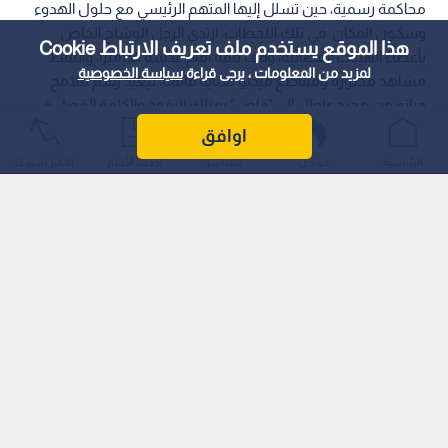
محاكمة رسمية، حين تسلل إليها المتهم الرئيسي مع حلول الهدوء
وسكون المكان. في تلك اللحظات، ارتدى الرجل الوشاح الخاص
هذا الموقع يستخدم ملف تعريف الارتباط Cookie
بأعضاء الهيئات القضائية، وقف بثقة أمام عدسة الكاميرا، والتقط
لمزيد من المعلومات ، يرجى قراءة
سياسة الخصوصية
مشاهد مصورة ومقاطع فيديو بعناية فائقة، ليعيد رسم ملامح
حياته من مجرد عاطل إلى "قاض" يمتلك النفوذ والكلمة الفصل في
إنهاء المعاملات الحكومية.
اوافق
الرئيسية
عواجل
المباشر
أحدث الأخبار
الأكثر شيوعًا
بدأت القصة تبسط شباكها عبر منصات التواصل الاجتماعي، حيث
استغل المتهم تلك الصور والمقاطع المصورة داخل المحكمة