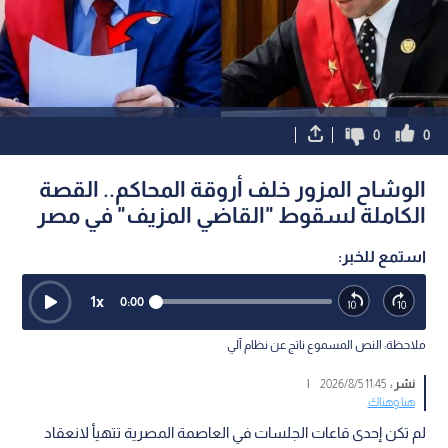
0
0
الوشاح المزور خلف أروقة المحاكم.. القصة
الكاملة لسقوط "القاضي المزيف" في مصر
استمع للخبر:
1
x
0:00
ملاحظة: النص المسموع ناتج عن نظام آلي
نشر :
11:45 2026/8/5
|
هنا وهناك
لم تكن إحدى قاعات الجلسات في العاصمة المصرية تتهيأ لانعقاد