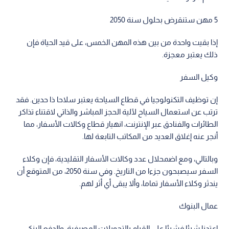
5 مهن ستنقرض بحلول سنة 2050
إذا بقيت واحدة من بين هذه المهن الخمس، على قيد الحياة فإن
ذلك يعتبر معجزة.
وكيل السفر
إن توظيف التكنولوجيا في قطاع السياحة يعتبر سلاحا ذا حدين. فقد
ترتب عن استعمال السياح لآلية الحجز المباشر والذاتي لاقتناء تذاكر
الطائرات والفنادق عبر الإنترنت، انهيار قطاع وكالات الأسفار، مما
أنجر عنه إغلاق العديد من المكاتب التابعة لها.
وبالتالي، ومع اضمحلال عدد وكالات الأسفار التقليدية، فإن وكلاء
السفر سيصبحون جزءا من التاريخ. وفي سنة 2050، من المتوقع أن
يندثر وكلاء الأسفار تماما، وألا يبقى أي أثر لهم.
عمال البنوك
اعتدنا شيئا فشيئا على القيام بالتحويلات المصرفية، والدفع البنكي،