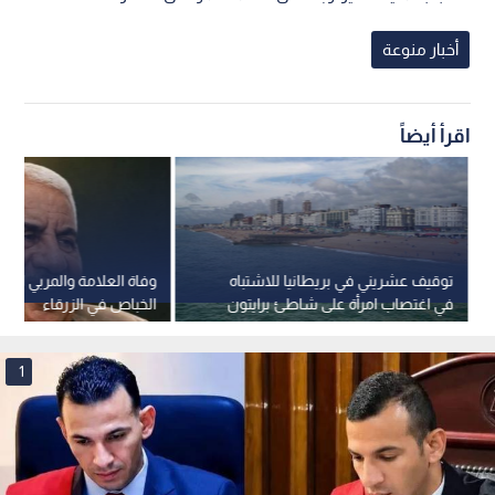
أخبار منوعة
اقرأ أيضاً
توقيف عشريني في بريطانيا للاشتباه
وفاة العلامة والمربي الدكت
في اغتصاب امرأة على شاطئ برايتون
الخباص في الزرقاء
وفق إعلام بريطاني
1