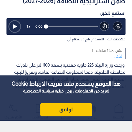
ضمن استراتيجية النظافة (2026-2027)
استمع للخبر:
1
x
0:00
ملاحظة: النص المسموع ناتج عن نظام آلي
نشر :
منذ 4 ساعات
|
الأردن
وزعت وزارة البيئة 225 حاوية معدنية بسعة 1100 لتر على بلديات
محافظة الطفيلة، دعما لمنظومة النظافة العامة، وتعزيزا للبنية
التحتية البيئية، ضمن تنفيذ محاور البرنامج التنفيذي لاستراتيجية
هذا الموقع يستخدم ملف تعريف الارتباط Cookie
النظافة والحد من الإلقاء العشوائي للنفايات لعامي 2026 و2027.
لمزيد من المعلومات ، يرجى قراءة
سياسة الخصوصية
اوافق
الرئيسية
عواجل
المباشر
أحدث الأخبار
الأكثر شيوعًا