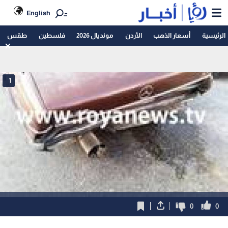
English
الرئيسية
أسعار الذهب
الأردن
مونديال 2026
فلسطين
طقس
1
0
0