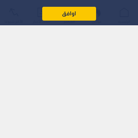
اوافق
الرئيسية
عواجل
المباشر
أحدث الأخبار
الأكثر شيوعًا
تزامنا مع ذلك، يبذل رئيس الوزراء بنيامين نتنياهو جهودا مكثوفة
في ربع الساعة الأخير للوصول إلى صيغة توافقية ترضي الأحزاب
الدينية "الحريدية" بشأن قانون التجنيد المثير للجدل، حيث يحاول
نتنياهو نزع فتيل الخلاف الذي يهدد بتفكيك حكومته والذهاب نحو
انتخابات مبكرة.
اقرأ أيضا: بالفيديو.. الاحتلال يسيطر بالقوة على