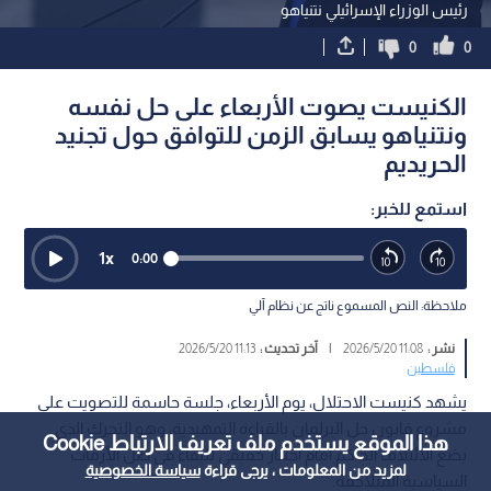
رئيس الوزراء الإسرائيلي نتنياهو
0
0
الكنيست يصوت الأربعاء على حل نفسه
ونتنياهو يسابق الزمن للتوافق حول تجنيد
الحريديم
استمع للخبر:
1
x
0:00
ملاحظة: النص المسموع ناتج عن نظام آلي
نشر :
11:08 2026/5/20
|
آخر تحديث :
11:13 2026/5/20
فلسطين
يشهد كنيست الاحتلال، يوم الأربعاء، جلسة حاسمة للتصويت على
مشروع قانون حل البرلمان بالقراءة التمهيدية، وهو التحرك الذي
هذا الموقع يستخدم ملف تعريف الارتباط Cookie
يضع الائتلاف الحاكم أمام اختبار حقيقي للبقاء في ظل الأزمات
لمزيد من المعلومات ، يرجى قراءة
سياسة الخصوصية
السياسية المتلاحقة.