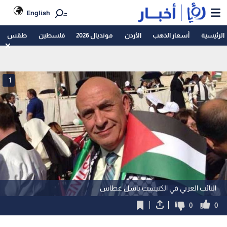
English
الرئيسية
أسعار الذهب
الأردن
مونديال 2026
فلسطين
طقس
1
النائب العربي في الكنيست باسل غطاس
0
0