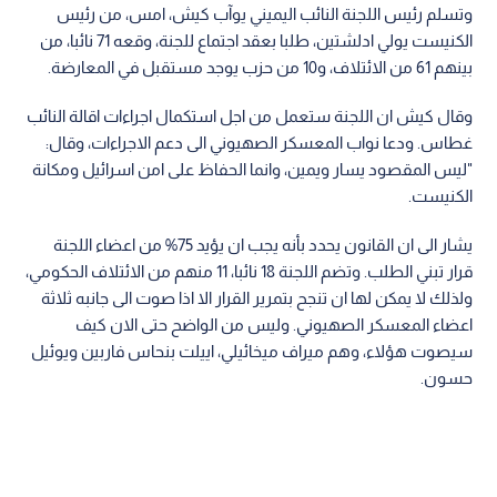
وتسلم رئيس اللجنة النائب اليميني يوآب كيش، امس، من رئيس
الكنيست يولي ادلشتين، طلبا بعقد اجتماع للجنة، وقعه 71 نائبا، من
بينهم 61 من الائتلاف، و10 من حزب يوجد مستقبل في المعارضة.
وقال كيش ان اللجنة ستعمل من اجل استكمال اجراءات اقالة النائب
غطاس. ودعا نواب المعسكر الصهيوني الى دعم الاجراءات، وقال:
"ليس المقصود يسار ويمين، وانما الحفاظ على امن اسرائيل ومكانة
الكنيست.
يشار الى ان القانون يحدد بأنه يجب ان يؤيد 75% من اعضاء اللجنة
قرار تبني الطلب. وتضم اللجنة 18 نائبا، 11 منهم من الائتلاف الحكومي،
ولذلك لا يمكن لها ان تنجح بتمرير القرار الا اذا صوت الى جانبه ثلاثة
اعضاء المعسكر الصهيوني. وليس من الواضح حتى الان كيف
سيصوت هؤلاء، وهم ميراف ميخائيلي، اييلت بنحاس فاربين ويوئيل
حسون.